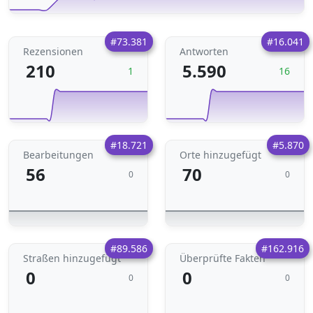
#73.381
#16.041
Rezensionen
Antworten
210
5.590
1
16
#18.721
#5.870
Bearbeitungen
Orte hinzugefügt
56
70
0
0
#89.586
#162.916
Straßen hinzugefügt
Überprüfte Fakten
0
0
0
0