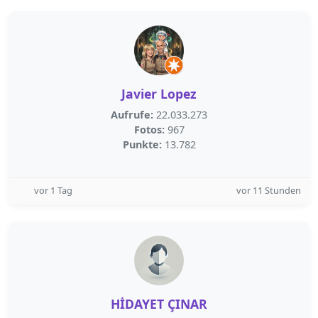
Javier Lopez
Aufrufe:
22.033.273
Fotos:
967
Punkte:
13.782
vor 1 Tag
vor 11 Stunden
HİDAYET ÇINAR