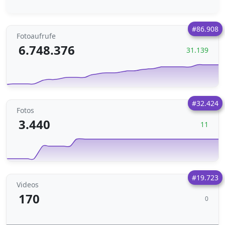
#86.908
Fotoaufrufe
6.748.376
31.139
#32.424
Fotos
3.440
11
#19.723
Videos
170
0