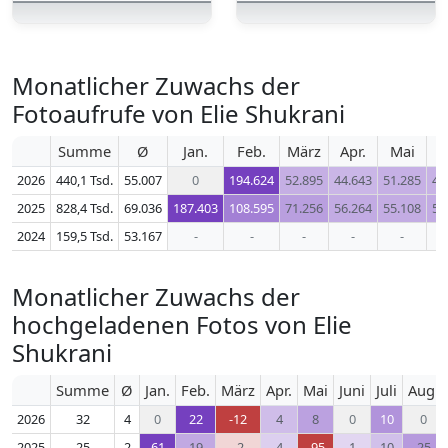
Monatlicher Zuwachs der
Fotoaufrufe von Elie Shukrani
Summe
Ø
Jan.
Feb.
März
Apr.
Mai
J
2026
440,1 Tsd.
55.007
0
194.624
52.895
44.643
51.285
49
2025
828,4 Tsd.
69.036
187.403
108.595
71.256
56.264
55.108
56
2024
159,5 Tsd.
53.167
-
-
-
-
-
Monatlicher Zuwachs der
hochgeladenen Fotos von Elie
Shukrani
Summe
Ø
Jan.
Feb.
März
Apr.
Mai
Juni
Juli
Aug.
2026
32
4
0
22
-12
4
8
0
10
0
2025
25
2
61
19
-2
4
-95
1
10
25