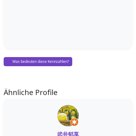
Was bedeuten diese Kennzahlen?
Ähnliche Profile
武井郁享