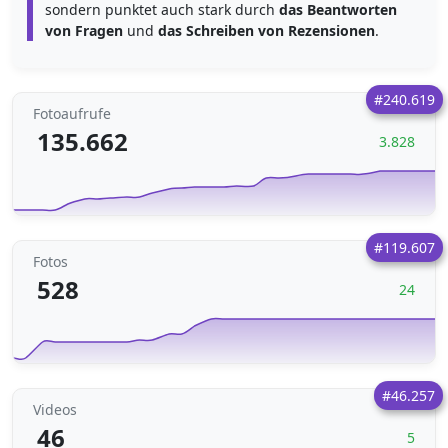
sondern punktet auch stark durch
das Beantworten
von Fragen
und
das Schreiben von Rezensionen
.
#240.619
Fotoaufrufe
135.662
3.828
#119.607
Fotos
528
24
#46.257
Videos
46
5