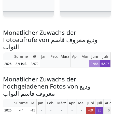
Monatlicher Zuwachs der
Fotoaufrufe von وديع معروف قاسم
النواب
Summe
Ø
Jan.
Feb.
März
Apr.
Mai
Juni
Juli
A
2026
8,9 Tsd.
2.972
-
-
-
-
-
2.986
5.597
Monatlicher Zuwachs der
hochgeladenen Fotos von وديع
معروف قاسم النواب
Summe
Ø
Jan.
Feb.
März
Apr.
Mai
Juni
Juli
Aug.
2026
-44
-15
-
-
-
-
-
-69
25
0