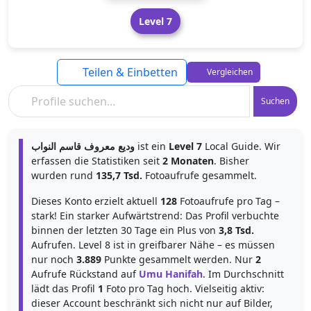
Level 7
Teilen & Einbetten
Vergleichen
Suchen
وديع معروف قاسم النواب
ist ein
Level 7
Local Guide. Wir
erfassen die Statistiken seit
2 Monaten
. Bisher
wurden rund
135,7 Tsd.
Fotoaufrufe gesammelt.
Dieses Konto erzielt aktuell
128
Fotoaufrufe pro Tag –
stark! Ein starker Aufwärtstrend: Das Profil verbuchte
binnen der letzten 30 Tage ein Plus von
3,8 Tsd.
Aufrufen. Level 8 ist in greifbarer Nähe – es müssen
nur noch
3.889
Punkte gesammelt werden. Nur
2
Aufrufe Rückstand auf
Umu Hanifah
. Im Durchschnitt
lädt das Profil
1
Foto pro Tag hoch. Vielseitig aktiv:
dieser Account beschränkt sich nicht nur auf Bilder,