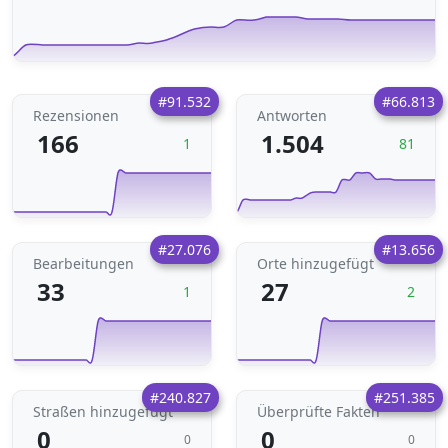
#91.532
#66.813
Rezensionen
Antworten
166
1.504
1
81
#27.076
#13.656
Bearbeitungen
Orte hinzugefügt
33
27
1
2
#240.827
#251.385
Straßen hinzugefügt
Überprüfte Fakten
0
0
0
0