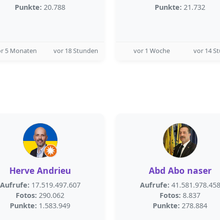
Punkte:
20.788
Punkte:
21.732
or 5 Monaten
vor 18 Stunden
vor 1 Woche
vor 14 S
Herve Andrieu
Abd Abo naser
Aufrufe:
17.519.497.607
Aufrufe:
41.581.978.45
Fotos:
290.062
Fotos:
8.837
Punkte:
1.583.949
Punkte:
278.884