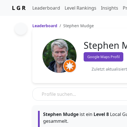
L G R
Leaderboard
Level Rankings
Insights
Pr
Leaderboard
Stephen Mudge
Stephen 
Google Maps Profil
Zuletzt aktualisier
Stephen Mudge
ist ein
Level 8
Local Gu
gesammelt.