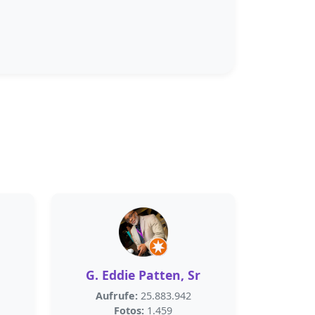
）
G. Eddie Patten, Sr
Aufrufe:
25.883.942
Fotos:
1.459