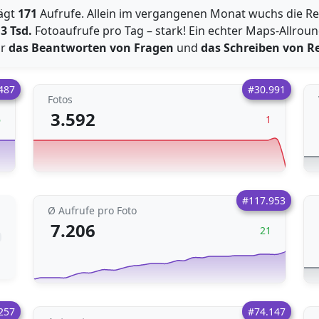
ägt
171
Aufrufe. Allein im vergangenen Monat wuchs die R
,3 Tsd.
Fotoaufrufe pro Tag – stark! Ein echter Maps-Allround
ür
das Beantworten von Fragen
und
das Schreiben von R
487
#30.991
Fotos
3.592
6
1
#117.953
Ø Aufrufe pro Foto
7.206
21
257
#74.147