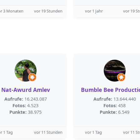
or 3 Monaten
vor 19 Stunden
vor 1 Jahr
vor 19 S
Nat-Awurd Amlev
Bumble Bee Producti
Aufrufe:
16.243.087
Aufrufe:
13.644.440
Fotos:
4.523
Fotos:
458
Punkte:
38.975
Punkte:
6.549
r 1 Tag
vor 11 Stunden
vor 1 Tag
vor 11 S