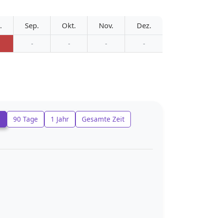
.
Sep.
Okt.
Nov.
Dez.
-
-
-
-
e
90 Tage
1 Jahr
Gesamte Zeit