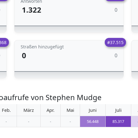
Antworten
1.322
0
0
368
#37.515
Straßen hinzugefügt
0
0
0
toaufrufe von Stephen Mudge
Feb.
März
Apr.
Mai
Juni
Juli
-
-
-
-
56.448
85.317