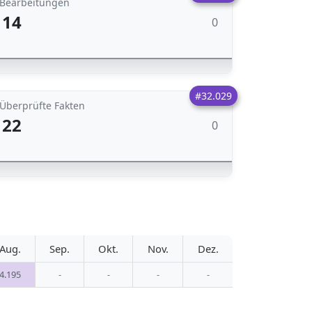
Bearbeitungen
14
0
#32.029
Überprüfte Fakten
22
0
Aug.
Sep.
Okt.
Nov.
Dez.
4.195
-
-
-
-