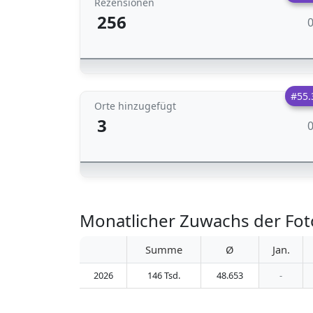
Rezensionen
256
#55.
Orte hinzugefügt
3
Monatlicher Zuwachs der Fo
Summe
Ø
Jan.
2026
146 Tsd.
48.653
-