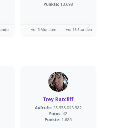
Punkte:
13.698
tunden
vor 5 Monaten
vor 18 Stunden
Trey Ratcliff
8
Aufrufe:
28.358.045.382
Fotos:
42
Punkte:
1.686