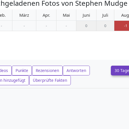
chgeladenen Fotos von Stephen Mudge
eb.
März
Apr.
Mai
Juni
Juli
Aug
-
-
-
-
0
0
-1
deos
Punkte
Rezensionen
Antworten
30 Tag
n hinzugefügt
Überprüfte Fakten