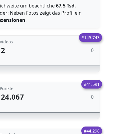
eichweite um beachtliche
67,5 Tsd.
er: Neben Fotos zeigt das Profil ein
ezensionen
.
#145.743
Videos
2
0
#41.591
Punkte
24.067
0
#44.298