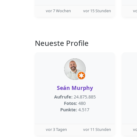
vor 7 Wochen
vor 15 Stunden
v
Neueste Profile
Seán Murphy
Aufrufe:
24.875.885
Fotos:
480
Punkte:
4.517
vor 3 Tagen
vor 11 Stunden
vo