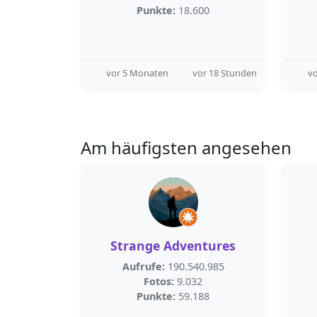
Punkte:
18.600
vor 5 Monaten
vor 18 Stunden
v
Am häufigsten angesehen
Strange Adventures
Aufrufe:
190.540.985
Fotos:
9.032
Punkte:
59.188