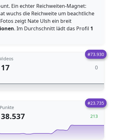
ount. Ein echter Reichweiten-Magnet:
nat wuchs die Reichweite um beachtliche
Fotos zeigt Nate Ulsh ein breit
sionen
. Im Durchschnitt lädt das Profil
1
#73.930
Videos
17
0
#23.735
Punkte
38.537
213