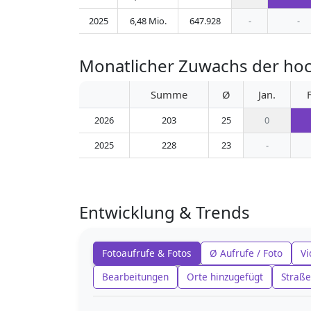
2025
6,48 Mio.
647.928
-
-
Monatlicher Zuwachs der ho
Summe
Ø
Jan.
2026
203
25
0
2025
228
23
-
Entwicklung & Trends
Fotoaufrufe & Fotos
Ø Aufrufe / Foto
Vi
Bearbeitungen
Orte hinzugefügt
Straße