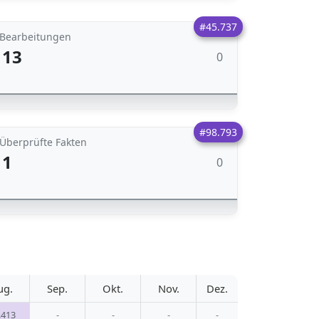
#45.737
Bearbeitungen
13
0
#98.793
Überprüfte Fakten
1
0
ug.
Sep.
Okt.
Nov.
Dez.
.413
-
-
-
-