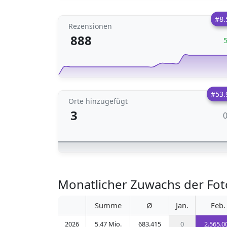
#8.
Rezensionen
888
#53.
Orte hinzugefügt
3
Monatlicher Zuwachs der Fot
Summe
Ø
Jan.
Feb.
2026
5,47 Mio.
683.415
0
2.565.0