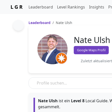
L G R
Leaderboard
Level Rankings
Insights
Pr
Leaderboard
Nate Ulsh
Nate Ulsh
Google Maps Profil
Zuletzt aktualisier
Nate Ulsh
ist ein
Level 8
Local Guide. W
gesammelt.