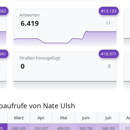
582
#13.133
Antworten
6.419
5
11
941
#18.971
Straßen hinzugefügt
0
0
0
oaufrufe von Nate Ulsh
März
Apr.
Mai
Juni
Juli
A
05
690.333
552.327
499.261
560.799
548.182
51