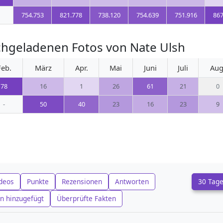
754.753
821.778
738.120
754.639
751.916
867
chgeladenen Fotos von Nate Ulsh
Feb.
März
Apr.
Mai
Juni
Juli
Aug
78
16
1
26
61
21
0
-
50
40
23
16
23
9
deos
Punkte
Rezensionen
Antworten
30 Tag
n hinzugefügt
Überprüfte Fakten