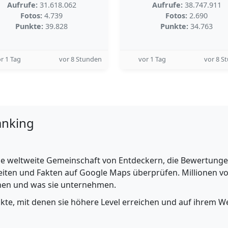
Aufrufe:
31.618.062
Aufrufe:
38.747.911
Fotos:
4.739
Fotos:
2.690
Punkte:
39.828
Punkte:
34.763
r 1 Tag
vor 8 Stunden
vor 1 Tag
vor 8 S
anking
e weltweite Gemeinschaft von Entdeckern, die Bewertungen 
iten und Fakten auf Google Maps überprüfen. Millionen vo
ehen und was sie unternehmen.
nkte, mit denen sie höhere Level erreichen und auf ihrem We