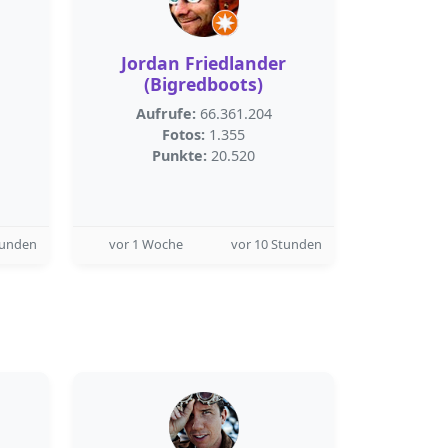
Jordan Friedlander
(Bigredboots)
Aufrufe:
66.361.204
Fotos:
1.355
Punkte:
20.520
tunden
vor 1 Woche
vor 10 Stunden