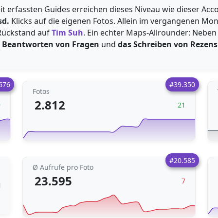
t erfassten Guides erreichen dieses Niveau wie dieser Acc
sd.
Klicks auf die eigenen Fotos. Allein im vergangenen Mo
Rückstand auf
Tim Suh
. Ein echter Maps-Allrounder: Neben 
 Beantworten von Fragen
und
das Schreiben von Rezen
676
#39.350
Fotos
2.812
9
21
#20.585
Ø Aufrufe pro Foto
23.595
7