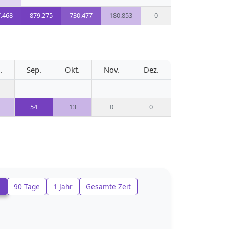
.468
879.275
730.477
180.853
0
.
Sep.
Okt.
Nov.
Dez.
-
-
-
-
54
13
0
0
e
90 Tage
1 Jahr
Gesamte Zeit