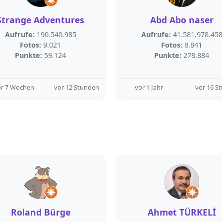
Strange Adventures
Abd Abo naser
Aufrufe:
190.540.985
Aufrufe:
41.581.978.45
Fotos:
9.021
Fotos:
8.841
Punkte:
59.124
Punkte:
278.884
or 7 Wochen
vor 12 Stunden
vor 1 Jahr
vor 16 S
Roland Bürge
Ahmet TÜRKELİ