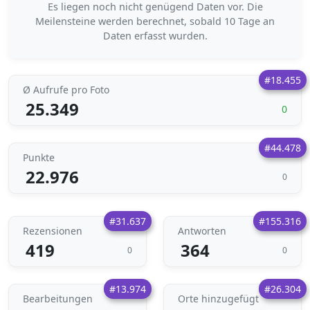
Es liegen noch nicht genügend Daten vor. Die
Meilensteine werden berechnet, sobald 10 Tage an
Daten erfasst wurden.
#18.455
Ø Aufrufe pro Foto
25.349
0
#44.478
Punkte
22.976
0
#31.637
#155.316
Rezensionen
Antworten
419
364
0
0
#13.974
#26.304
Bearbeitungen
Orte hinzugefügt