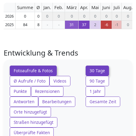
Summe
Ø
Jan.
Feb.
März
Apr.
Mai
Juni
Juli
Aug.
2026
0
0
0
0
0
0
0
0
0
0
2025
84
8
-
-
31
37
2
-6
-1
0
Entwicklung & Trends
Fotoaufrufe & Fotos
30 Tage
Ø Aufrufe / Foto
Videos
90 Tage
Punkte
Rezensionen
1 Jahr
Antworten
Bearbeitungen
Gesamte Zeit
Orte hinzugefügt
Straßen hinzugefügt
Überprüfte Fakten