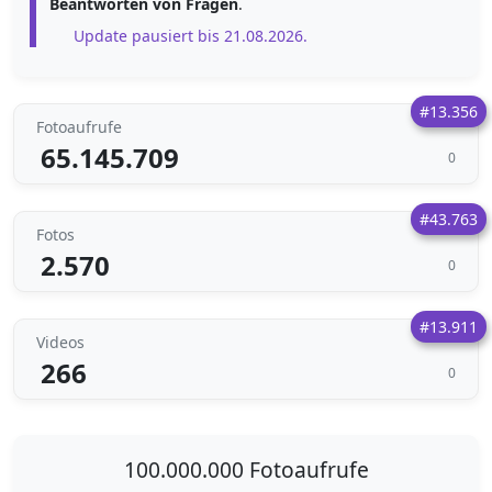
Beantworten von Fragen
.
Update pausiert bis 21.08.2026.
#13.356
Fotoaufrufe
65.145.709
0
#43.763
Fotos
2.570
0
#13.911
Videos
266
0
100.000.000 Fotoaufrufe