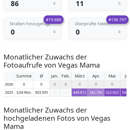
86
11
0
0
#19.686
#136.797
Straßen hinzugefügt
Überprüfte Fakten
0
0
0
0
Monatlicher Zuwachs der
Fotoaufrufe von Vegas Mama
Summe
Ø
Jan.
Feb.
März
Apr.
Mai
Ju
2026
0
0
0
0
0
0
0
0
2025
3,04 Mio.
303.505
-
-
449.812
342.792
522.922
544.
Monatlicher Zuwachs der
hochgeladenen Fotos von Vegas
Mama