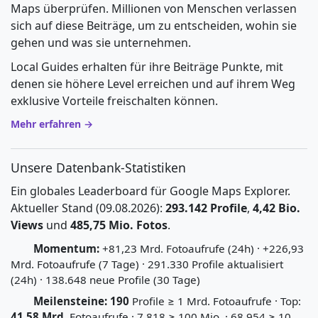
Maps überprüfen. Millionen von Menschen verlassen
sich auf diese Beiträge, um zu entscheiden, wohin sie
gehen und was sie unternehmen.
Local Guides erhalten für ihre Beiträge Punkte, mit
denen sie höhere Level erreichen und auf ihrem Weg
exklusive Vorteile freischalten können.
Mehr erfahren →
Unsere Datenbank-Statistiken
Ein globales Leaderboard für Google Maps Explorer.
Aktueller Stand (09.08.2026):
293.142 Profile
,
4,42 Bio.
Views
und
485,75 Mio. Fotos
.
Momentum:
+81,23 Mrd. Fotoaufrufe (24h) · +226,93
Mrd. Fotoaufrufe (7 Tage) · 291.330 Profile aktualisiert
(24h) · 138.648 neue Profile (30 Tage)
Meilensteine:
190
Profile ≥ 1 Mrd. Fotoaufrufe · Top:
41,58 Mrd.
Fotoaufrufe · 7.818 ≥ 100 Mio. · 68.954 ≥ 10