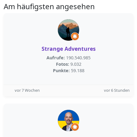
Am häufigsten angesehen
Strange Adventures
Aufrufe:
190.540.985
Fotos:
9.032
Punkte:
59.188
vor 7 Wochen
vor 6 Stunden