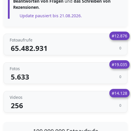
Beantworten von Fragen
und
das Schreiben von
Rezensionen
.
Update pausiert bis 21.08.2026.
#12.876
Fotoaufrufe
65.482.931
0
#19.035
Fotos
5.633
0
#14.128
Videos
256
0