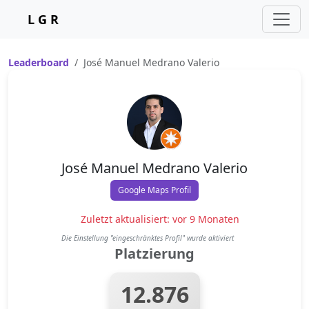
L G R
Leaderboard
José Manuel Medrano Valerio
José Manuel Medrano Valerio
Google Maps Profil
Zuletzt aktualisiert: vor 9 Monaten
Die Einstellung "eingeschränktes Profil" wurde aktiviert
Platzierung
12.876