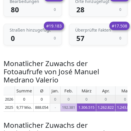
Bearbeitungen
Orte hinzugefügt
80
28
0
0
#19.183
#17.508
Straßen hinzugefügt
Überprüfte Fakten
0
57
0
0
Monatlicher Zuwachs der
Fotoaufrufe von José Manuel
Medrano Valerio
Summe
Ø
Jan.
Feb.
März
Apr.
Mai
2026
0
0
0
0
0
0
0
2025
9,77 Mio.
888.054
-
192.381
1.306.515
1.262.822
1.243.8
Monatlicher Zuwachs der