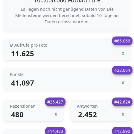
100.000.000 Fotoaufrufe
Es liegen noch nicht genügend Daten vor. Die
Meilensteine werden berechnet, sobald 10 Tage an
Daten erfasst wurden.
#66.066
Ø Aufrufe pro Foto
11.625
0
#22.064
Punkte
41.097
0
#25.427
#42.624
Rezensionen
Antworten
480
2.452
0
0
#14.483
#12.990