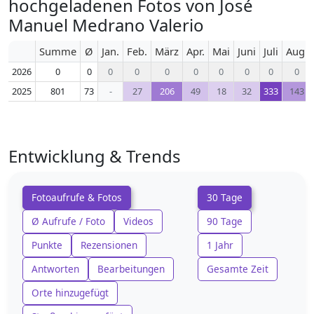
hochgeladenen Fotos von José
Manuel Medrano Valerio
Summe
Ø
Jan.
Feb.
März
Apr.
Mai
Juni
Juli
Aug.
2026
0
0
0
0
0
0
0
0
0
0
2025
801
73
-
27
206
49
18
32
333
143
Entwicklung & Trends
Fotoaufrufe & Fotos
30 Tage
Ø Aufrufe / Foto
Videos
90 Tage
Punkte
Rezensionen
1 Jahr
Antworten
Bearbeitungen
Gesamte Zeit
Orte hinzugefügt