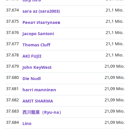
37.674
21,1 Mio.
sara az (sara2003)
37.675
21,1 Mio.
Ренат Изатулаев
37.676
21,1 Mio.
Jacopo Santoni
37.677
21,1 Mio.
Thomas Cluff
37.678
21,1 Mio.
AKI FUJII
37.679
21,09 Mio.
John KeyWest
37.680
21,09 Mio.
Die Nudl
37.681
21,09 Mio.
harri manninen
37.682
21,09 Mio.
AMIT SHARMA
37.683
21,09 Mio.
西川龍菜（Ryu-na）
37.684
21,09 Mio.
Lino