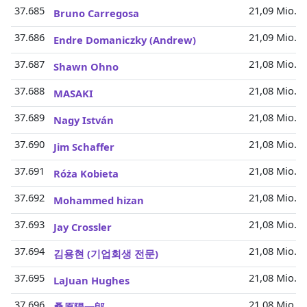
37.685
21,09 Mio.
Bruno Carregosa
37.686
21,09 Mio.
Endre Domaniczky (Andrew)
37.687
21,08 Mio.
Shawn Ohno
37.688
21,08 Mio.
MASAKI
37.689
21,08 Mio.
Nagy István
37.690
21,08 Mio.
Jim Schaffer
37.691
21,08 Mio.
Róża Kobieta
37.692
21,08 Mio.
Mohammed hizan
37.693
21,08 Mio.
Jay Crossler
37.694
21,08 Mio.
김용현 (기업회생 전문)
37.695
21,08 Mio.
LaJuan Hughes
37.696
21,08 Mio.