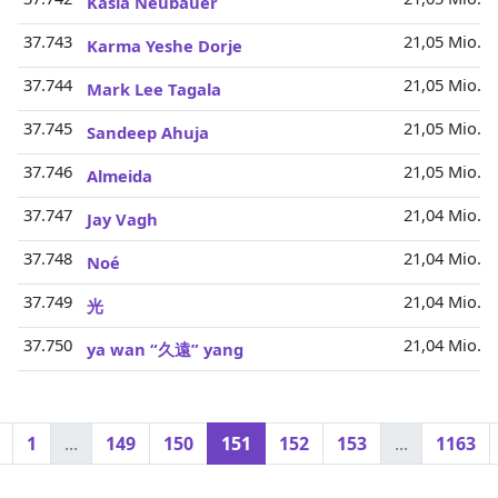
Kasia Neubauer
37.743
21,05 Mio.
Karma Yeshe Dorje
37.744
21,05 Mio.
Mark Lee Tagala
37.745
21,05 Mio.
Sandeep Ahuja
37.746
21,05 Mio.
Almeida
37.747
21,04 Mio.
Jay Vagh
37.748
21,04 Mio.
Noé
37.749
21,04 Mio.
光
37.750
21,04 Mio.
ya wan “久遠” yang
1
...
149
150
151
152
153
...
1163