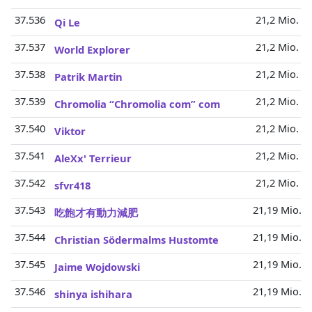
37.536
21,2 Mio.
Qi Le
37.537
21,2 Mio.
World Explorer
37.538
21,2 Mio.
Patrik Martin
37.539
21,2 Mio.
Chromolia “Chromolia com” com
37.540
21,2 Mio.
Viktor
37.541
21,2 Mio.
AleXx' Terrieur
37.542
21,2 Mio.
sfvr418
37.543
21,19 Mio.
吃飽才有動力減肥
37.544
21,19 Mio.
Christian Södermalms Hustomte
37.545
21,19 Mio.
Jaime Wojdowski
37.546
21,19 Mio.
shinya ishihara