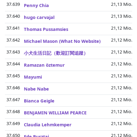
37.639
21,13 Mio.
Penny Chia
37.640
21,13 Mio.
hugo carvajal
37.641
21,12 Mio.
Thomas Pussamsies
37.642
21,12 Mio.
Michael Mason (What No Website)
37.643
21,12 Mio.
小犬生活日記（歡迎訂閱追蹤）
37.644
21,12 Mio.
Ramazan öztemur
37.645
21,12 Mio.
Mayumi
37.646
21,12 Mio.
Nabe Nabe
37.647
21,12 Mio.
Bianca Geigle
37.648
21,12 Mio.
BENJAMIN WILLIAM PEARCE
37.649
21,12 Mio.
Claudia Lehmkemper
37.650
21,12 Mio.
Ede Pusztai