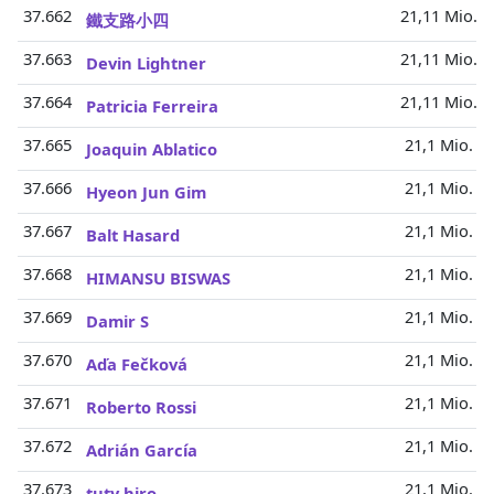
37.662
21,11 Mio.
鐵支路小四
37.663
21,11 Mio.
Devin Lightner
37.664
21,11 Mio.
Patricia Ferreira
37.665
21,1 Mio.
Joaquin Ablatico
37.666
21,1 Mio.
Hyeon Jun Gim
37.667
21,1 Mio.
Balt Hasard
37.668
21,1 Mio.
HIMANSU BISWAS
37.669
21,1 Mio.
Damir S
37.670
21,1 Mio.
Aďa Fečková
37.671
21,1 Mio.
Roberto Rossi
37.672
21,1 Mio.
Adrián García
37.673
21,1 Mio.
tuty hiro