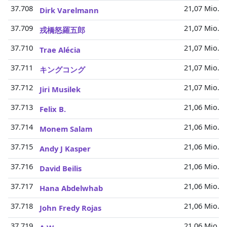
37.708
21,07 Mio.
Dirk Varelmann
37.709
21,07 Mio.
戎橋怒羅五郎
37.710
21,07 Mio.
Trae Alécia
37.711
21,07 Mio.
キングコング
37.712
21,07 Mio.
Jiri Musilek
37.713
21,06 Mio.
Felix B.
37.714
21,06 Mio.
Monem Salam
37.715
21,06 Mio.
Andy J Kasper
37.716
21,06 Mio.
David Beilis
37.717
21,06 Mio.
Hana Abdelwhab
37.718
21,06 Mio.
John Fredy Rojas
37.719
21,06 Mio.