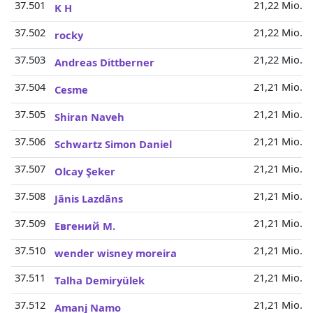
37.501
21,22 Mio.
K H
37.502
21,22 Mio.
rocky
37.503
21,22 Mio.
Andreas Dittberner
37.504
21,21 Mio.
Cesme
37.505
21,21 Mio.
Shiran Naveh
37.506
21,21 Mio.
Schwartz Simon Daniel
37.507
21,21 Mio.
Olcay Şeker
37.508
21,21 Mio.
Jānis Lazdāns
37.509
21,21 Mio.
Евгений М.
37.510
21,21 Mio.
wender wisney moreira
37.511
21,21 Mio.
Talha Demiryülek
37.512
21,21 Mio.
Amanj Namo