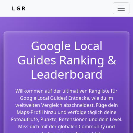
L G R
Google Local
Guides Ranking &
Leaderboard
Willkommen auf der ultimativen Rangliste für
Google Local Guides! Entdecke, wie du im
weltweiten Vergleich abschneidest. Füge dein
Maps-Profil hinzu und verfolge täglich deine
Fotoaufrufe, Punkte, Rezensionen und dein Level.
Miss dich mit der globalen Community und