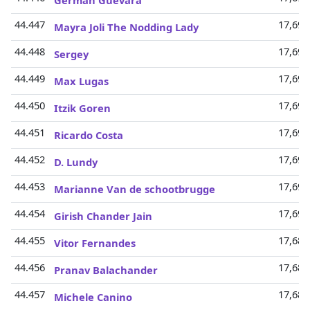
German Guevara
44.447
17,69 
Mayra Joli The Nodding Lady
44.448
17,69 
Sergey
44.449
17,69 
Max Lugas
44.450
17,69 
Itzik Goren
44.451
17,69 
Ricardo Costa
44.452
17,69 
D. Lundy
44.453
17,69 
Marianne Van de schootbrugge
44.454
17,69 
Girish Chander Jain
44.455
17,68 
Vitor Fernandes
44.456
17,68 
Pranav Balachander
44.457
17,68 
Michele Canino