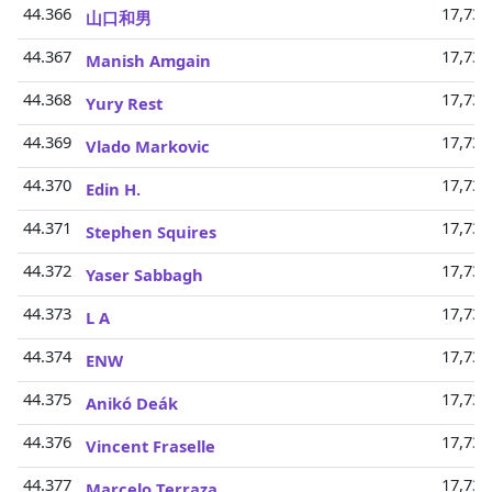
44.366
17,73 
山口和男
44.367
17,73 
Manish Amgain
44.368
17,73 
Yury Rest
44.369
17,73 
Vlado Markovic
44.370
17,73 
Edin H.
44.371
17,73 
Stephen Squires
44.372
17,73 
Yaser Sabbagh
44.373
17,73 
L A
44.374
17,73 
ENW
44.375
17,73 
Anikó Deák
44.376
17,73 
Vincent Fraselle
44.377
17,73 
Marcelo Terraza