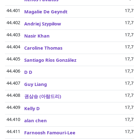
44.401
17,71 
Magalie De Geyndt
44.402
17,71 
Andriej Szypiłow
44.403
17,71 
Nasir Khan
44.404
17,71 
Caroline Thomas
44.405
17,71 
Santiago Ríos González
44.406
17,71 
D D
44.407
17,71 
Guy Liang
44.408
17,71 
권삼승 (아람드리)
44.409
17,71 
Kelly D
44.410
17,71 
alan chen
44.411
17,71 
Farnoosh Famouri-Lee