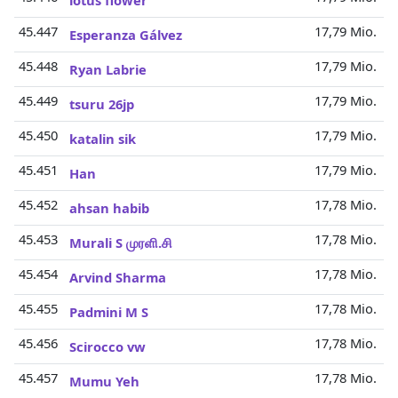
lotus flower
45.447
17,79 Mio.
Esperanza Gálvez
45.448
17,79 Mio.
Ryan Labrie
45.449
17,79 Mio.
tsuru 26jp
45.450
17,79 Mio.
katalin sik
45.451
17,79 Mio.
Han
45.452
17,78 Mio.
ahsan habib
45.453
17,78 Mio.
Murali S முரளி.சி
45.454
17,78 Mio.
Arvind Sharma
45.455
17,78 Mio.
Padmini M S
45.456
17,78 Mio.
Scirocco vw
45.457
17,78 Mio.
Mumu Yeh