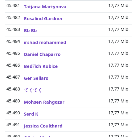
45.481
17,77 Mio.
Tatjana Martynova
45.482
17,77 Mio.
Rosalind Gardner
45.483
17,77 Mio.
Bb Bb
45.484
17,77 Mio.
irshad mohammed
45.485
17,77 Mio.
Daniel Chaparro
45.486
17,77 Mio.
Bedřich Kubice
45.487
17,77 Mio.
Ger Sellars
45.488
17,77 Mio.
てくてく
45.489
17,77 Mio.
Mohsen Rahgozar
45.490
17,77 Mio.
Serd K
45.491
17,77 Mio.
Jessica Coulthard
45.492
17,77 Mio.