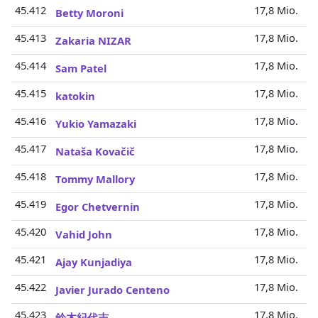
45.412
17,8 Mio.
Betty Moroni
45.413
17,8 Mio.
Zakaria NIZAR
45.414
17,8 Mio.
Sam Patel
45.415
17,8 Mio.
katokin
45.416
17,8 Mio.
Yukio Yamazaki
45.417
17,8 Mio.
Nataša Kovačič
45.418
17,8 Mio.
Tommy Mallory
45.419
17,8 Mio.
Egor Chetvernin
45.420
17,8 Mio.
Vahid John
45.421
17,8 Mio.
Ajay Kunjadiya
45.422
17,8 Mio.
Javier Jurado Centeno
45.423
17,8 Mio.
鈴木紀代志