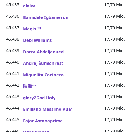
45.435
17,79 Mio.
elalva
45.436
17,79 Mio.
Bamidele Igbamerun
45.437
17,79 Mio.
Magia !!!
45.438
17,79 Mio.
Debi Williams
45.439
17,79 Mio.
Dorra Abdeljaoued
45.440
17,79 Mio.
Andrej Šumichrast
45.441
17,79 Mio.
Miguelito Cocinero
45.442
17,79 Mio.
陳鵬全
45.443
17,79 Mio.
glory2God Holy
45.444
17,79 Mio.
Emiliano Massimo Rua'
45.445
17,79 Mio.
Fajar Astanaprima
45.446
17,79 Mio.