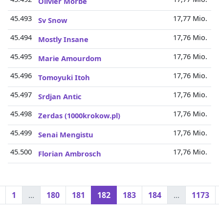
Olivier Morbe
45.493
17,77 Mio.
Sv Snow
45.494
17,76 Mio.
Mostly Insane
45.495
17,76 Mio.
Marie Amourdom
45.496
17,76 Mio.
Tomoyuki Itoh
45.497
17,76 Mio.
Srdjan Antic
45.498
17,76 Mio.
Zerdas (1000krokow.pl)
45.499
17,76 Mio.
Senai Mengistu
45.500
17,76 Mio.
Florian Ambrosch
1
...
180
181
182
183
184
...
1173