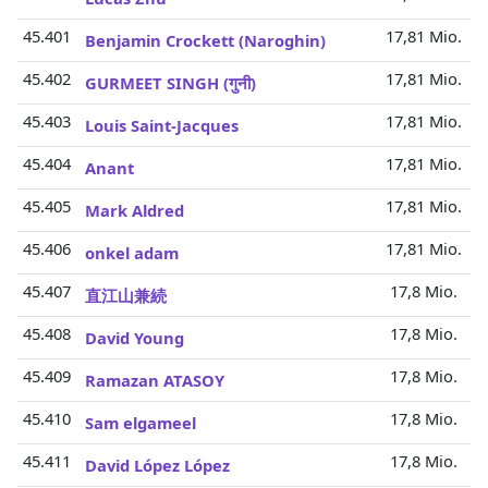
45.401
17,81 Mio.
Benjamin Crockett (Naroghin)
45.402
17,81 Mio.
GURMEET SINGH (गुनी)
45.403
17,81 Mio.
Louis Saint-Jacques
45.404
17,81 Mio.
Anant
45.405
17,81 Mio.
Mark Aldred
45.406
17,81 Mio.
onkel adam
45.407
17,8 Mio.
直江山兼続
45.408
17,8 Mio.
David Young
45.409
17,8 Mio.
Ramazan ATASOY
45.410
17,8 Mio.
Sam elgameel
45.411
17,8 Mio.
David López López