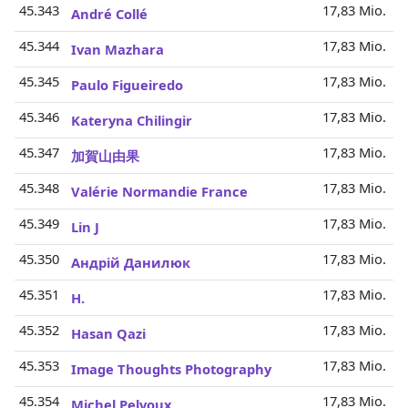
45.343
17,83 Mio.
André Collé
45.344
17,83 Mio.
Ivan Mazhara
45.345
17,83 Mio.
Paulo Figueiredo
45.346
17,83 Mio.
Kateryna Chilingir
45.347
17,83 Mio.
加賀山由果
45.348
17,83 Mio.
Valérie Normandie France
45.349
17,83 Mio.
Lin J
45.350
17,83 Mio.
Андрій Данилюк
45.351
17,83 Mio.
H.
45.352
17,83 Mio.
Hasan Qazi
45.353
17,83 Mio.
Image Thoughts Photography
45.354
17,83 Mio.
Michel Pelvoux