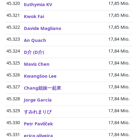
45.320
17,85 Mio.
Euthymia KV
45.321
17,85 Mio.
Kwok Fai
45.322
17,85 Mio.
Davide Magliano
45.323
17,84 Mio.
An Quach
45.324
17,84 Mio.
D介 (D介)
45.325
17,84 Mio.
Mavis Chen
45.326
17,84 Mio.
KwangSoo Lee
45.327
17,84 Mio.
Chang姐妹一起來
45.328
17,84 Mio.
Jorge García
45.329
17,84 Mio.
すみれまりぴ
45.330
17,84 Mio.
Petr Pavlíček
45.331
17,84 Mio.
erico oliveira