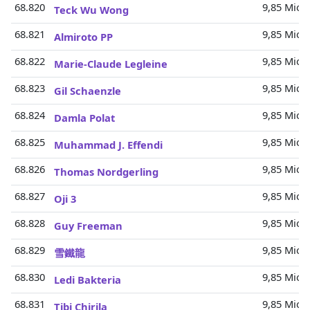
68.820
9,85 Mio.
Teck Wu Wong
68.821
9,85 Mio.
Almiroto PP
68.822
9,85 Mio.
Marie-Claude Legleine
68.823
9,85 Mio.
Gil Schaenzle
68.824
9,85 Mio.
Damla Polat
68.825
9,85 Mio.
Muhammad J. Effendi
68.826
9,85 Mio.
Thomas Nordgerling
68.827
9,85 Mio.
Oji 3
68.828
9,85 Mio.
Guy Freeman
68.829
9,85 Mio.
雪鐵龍
68.830
9,85 Mio.
Ledi Bakteria
68.831
9,85 Mio.
Tibi Chirila