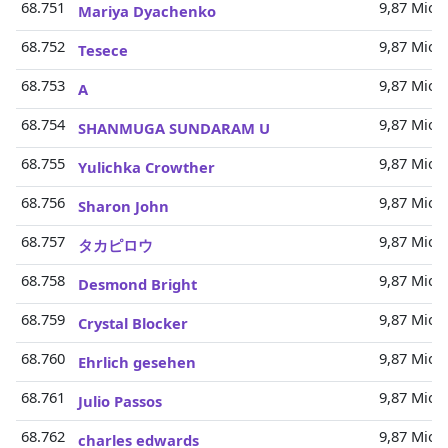
68.751
9,87 Mio.
Mariya Dyachenko
68.752
9,87 Mio.
Tesece
68.753
9,87 Mio.
A
68.754
9,87 Mio.
SHANMUGA SUNDARAM U
68.755
9,87 Mio.
Yulichka Crowther
68.756
9,87 Mio.
Sharon John
68.757
9,87 Mio.
タカピロウ
68.758
9,87 Mio.
Desmond Bright
68.759
9,87 Mio.
Crystal Blocker
68.760
9,87 Mio.
Ehrlich gesehen
68.761
9,87 Mio.
Julio Passos
68.762
9,87 Mio.
charles edwards