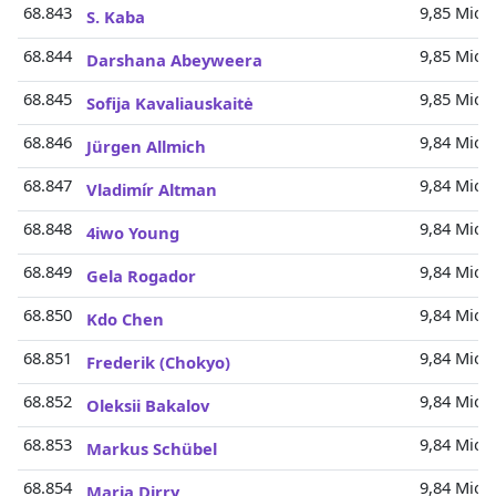
68.843
9,85 Mio.
S. Kaba
68.844
9,85 Mio.
Darshana Abeyweera
68.845
9,85 Mio.
Sofija Kavaliauskaitė
68.846
9,84 Mio.
Jürgen Allmich
68.847
9,84 Mio.
Vladimír Altman
68.848
9,84 Mio.
4iwo Young
68.849
9,84 Mio.
Gela Rogador
68.850
9,84 Mio.
Kdo Chen
68.851
9,84 Mio.
Frederik (Chokyo)
68.852
9,84 Mio.
Oleksii Bakalov
68.853
9,84 Mio.
Markus Schübel
68.854
9,84 Mio.
Maria Dirry