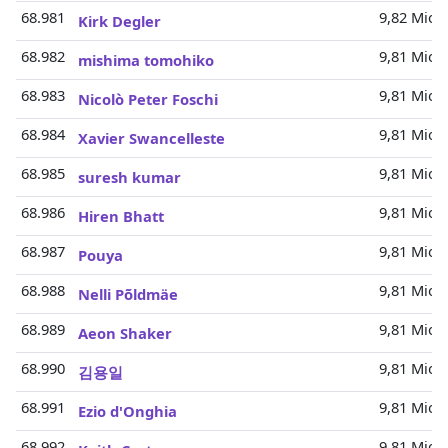
68.981
9,82 Mio.
Kirk Degler
68.982
9,81 Mio.
mishima tomohiko
68.983
9,81 Mio.
Nicolò Peter Foschi
68.984
9,81 Mio.
Xavier Swancelleste
68.985
9,81 Mio.
suresh kumar
68.986
9,81 Mio.
Hiren Bhatt
68.987
9,81 Mio.
Pouya
68.988
9,81 Mio.
Nelli Põldmäe
68.989
9,81 Mio.
Aeon Shaker
68.990
9,81 Mio.
김용일
68.991
9,81 Mio.
Ezio d'Onghia
68.992
9,81 Mio.