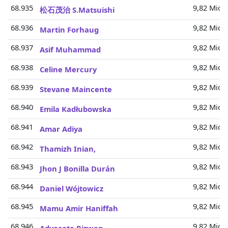
68.935
9,82 Mio.
松石茂治 S.Matsuishi
68.936
9,82 Mio.
Martin Forhaug
68.937
9,82 Mio.
Asif Muhammad
68.938
9,82 Mio.
Celine Mercury
68.939
9,82 Mio.
Stevane Maincente
68.940
9,82 Mio.
Emila Kadłubowska
68.941
9,82 Mio.
Amar Adiya
68.942
9,82 Mio.
Thamizh Inian,
68.943
9,82 Mio.
Jhon J Bonilla Durán
68.944
9,82 Mio.
Daniel Wójtowicz
68.945
9,82 Mio.
Mamu Amir Haniffah
68.946
9,82 Mio.