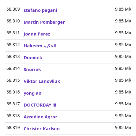
68.809
9,85 Mio.
stefano pagani
68.810
9,85 Mio.
Martin Pomberger
68.811
9,85 Mio.
Joana Perez
68.812
9,85 Mio.
Hakeem الحكيم
68.813
9,85 Mio.
Dominik
68.814
9,85 Mio.
Snornik
68.815
9,85 Mio.
Viktor Lanovliuk
68.816
9,85 Mio.
yong an
68.817
9,85 Mio.
DOCTORBAY !!!
68.818
9,85 Mio.
Azzedine Agrar
68.819
9,85 Mio.
Christer Karlsen