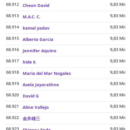
68.912
9,83 Mio.
Cheon David
68.913
9,83 Mio.
M.A.C. C.
68.914
9,83 Mio.
kamal yadav
68.915
9,83 Mio.
Alberto Garcia
68.916
9,83 Mio.
Jennifer Aquino
68.917
9,83 Mio.
hide k
68.918
9,83 Mio.
Maria del Mar Nogales
68.919
9,83 Mio.
Asela Jayarathne
68.920
9,83 Mio.
David G
68.921
9,83 Mio.
Aline Vallejo
68.922
9,83 Mio.
金井雄三
68.923
9,83 Mio.
Shigeru Endo