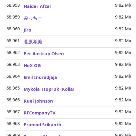
68.958
9,82 Mio.
Haider Afzal
68.959
9,82 Mio.
みっちー
68.960
9,82 Mio.
Jiro
68.961
9,82 Mio.
菅原孝美
68.962
9,82 Mio.
Per Aastrup Olsen
68.963
9,82 Mio.
HeX OG
68.964
9,82 Mio.
Emil Indradjaja
68.965
9,82 Mio.
Mykola Tsupruk (Kolia)
68.966
9,82 Mio.
Ruel Johnson
68.967
9,82 Mio.
RFCompanyTV
68.968
9,82 Mio.
Pramod Srikanth
68.969
9,82 Mio.