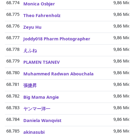
68.774
9,86 Mio.
Monica Osbjer
68.775
9,86 Mio.
Theo Fahrenholz
68.776
9,86 Mio.
Zeyu Hu
68.777
9,86 Mio.
Joddy018 Pharm Photographer
68.778
9,86 Mio.
えふね
68.779
9,86 Mio.
PLAMEN TSANEV
68.780
9,86 Mio.
Muhammed Radwan Abouchala
68.781
9,86 Mio.
張捷昇
68.782
9,86 Mio.
Big Mama Angie
68.783
9,86 Mio.
ヤンマー洋一
68.784
9,86 Mio.
Daniela Wanqvist
68.785
9,86 Mio.
akinasubi