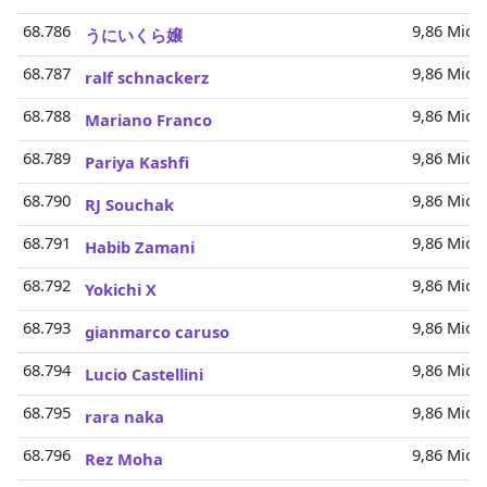
68.786
9,86 Mio.
うにいくら嬢
68.787
9,86 Mio.
ralf schnackerz
68.788
9,86 Mio.
Mariano Franco
68.789
9,86 Mio.
Pariya Kashfi
68.790
9,86 Mio.
RJ Souchak
68.791
9,86 Mio.
Habib Zamani
68.792
9,86 Mio.
Yokichi X
68.793
9,86 Mio.
gianmarco caruso
68.794
9,86 Mio.
Lucio Castellini
68.795
9,86 Mio.
rara naka
68.796
9,86 Mio.
Rez Moha