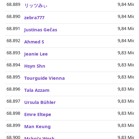
68.889
9,84 Mio.
リッツみぃ
68.890
9,84 Mio.
zebra777
68.891
9,84 Mio.
Justinas Gečas
68.892
9,84 Mio.
Ahmed S
68.893
9,83 Mio.
Jeanie Lee
68.894
9,83 Mio.
Hsyn Shn
68.895
9,83 Mio.
Tourguide Vienna
68.896
9,83 Mio.
Tala Azzam
68.897
9,83 Mio.
Ursula Bühler
68.898
9,83 Mio.
Emre Eltepe
68.899
9,83 Mio.
Man Keung
68.900
9,83 Mio.
Mckoi's Work