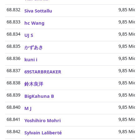
68.832
9,85 Mio.
Siva Sottallu
68.833
9,85 Mio.
hc Wang
68.834
9,85 Mio.
UJ S
68.835
9,85 Mio.
かずあき
68.836
9,85 Mio.
kuni i
68.837
9,85 Mio.
69STARBREAKER
68.838
9,85 Mio.
鈴木良洋
68.839
9,85 Mio.
BigKahuna B
68.840
9,85 Mio.
M J
68.841
9,85 Mio.
Yoshihiro Mohri
68.842
9,85 Mio.
Sylvain Laliberté