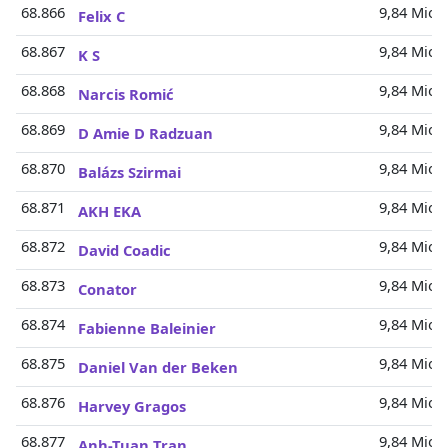
68.866
9,84 Mio.
Felix C
68.867
9,84 Mio.
K S
68.868
9,84 Mio.
Narcis Romić
68.869
9,84 Mio.
D Amie D Radzuan
68.870
9,84 Mio.
Balázs Szirmai
68.871
9,84 Mio.
AKH EKA
68.872
9,84 Mio.
David Coadic
68.873
9,84 Mio.
Conator
68.874
9,84 Mio.
Fabienne Baleinier
68.875
9,84 Mio.
Daniel Van der Beken
68.876
9,84 Mio.
Harvey Gragos
68.877
9,84 Mio.
Anh-Tuan Tran