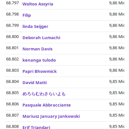
68.797
9,86 Mio.
Waltoo Assyria
68.798
9,86 Mio.
Filip
68.799
9,86 Mio.
linda Seijger
68.800
9,86 Mio.
Deborah Lumachi
68.801
9,86 Mio.
Norman Davis
68.802
9,86 Mio.
kenanga tulodo
68.803
9,86 Mio.
Papri Bhowmick
68.804
9,85 Mio.
David Matti
68.805
9,85 Mio.
めろらむわさらいよも
68.806
9,85 Mio.
Pasquale Abbracciante
68.807
9,85 Mio.
Mariusz January Jankowski
68.808
9,85 Mio.
Erif Triandari