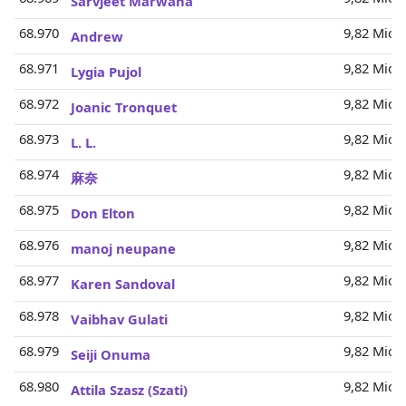
Sarvjeet Marwaha
68.970
9,82 Mio.
Andrew
68.971
9,82 Mio.
Lygia Pujol
68.972
9,82 Mio.
Joanic Tronquet
68.973
9,82 Mio.
L. L.
68.974
9,82 Mio.
麻奈
68.975
9,82 Mio.
Don Elton
68.976
9,82 Mio.
manoj neupane
68.977
9,82 Mio.
Karen Sandoval
68.978
9,82 Mio.
Vaibhav Gulati
68.979
9,82 Mio.
Seiji Onuma
68.980
9,82 Mio.
Attila Szasz (Szati)