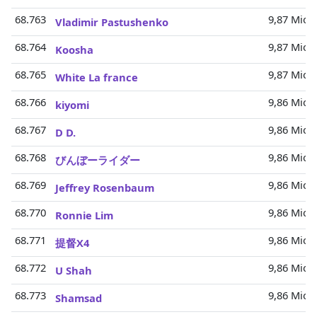
68.763
9,87 Mio.
Vladimir Pastushenko
68.764
9,87 Mio.
Koosha
68.765
9,87 Mio.
White La france
68.766
9,86 Mio.
kiyomi
68.767
9,86 Mio.
D D.
68.768
9,86 Mio.
びんぼーライダー
68.769
9,86 Mio.
Jeffrey Rosenbaum
68.770
9,86 Mio.
Ronnie Lim
68.771
9,86 Mio.
提督X4
68.772
9,86 Mio.
U Shah
68.773
9,86 Mio.
Shamsad