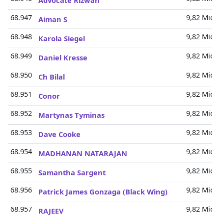
Advocate Rizwan
68.947
9,82 Mio.
Aiman S
68.948
9,82 Mio.
Karola Siegel
68.949
9,82 Mio.
Daniel Kresse
68.950
9,82 Mio.
Ch Bilal
68.951
9,82 Mio.
Conor
68.952
9,82 Mio.
Martynas Tyminas
68.953
9,82 Mio.
Dave Cooke
68.954
9,82 Mio.
MADHANAN NATARAJAN
68.955
9,82 Mio.
Samantha Sargent
68.956
9,82 Mio.
Patrick James Gonzaga (Black Wing)
68.957
9,82 Mio.
RAJEEV