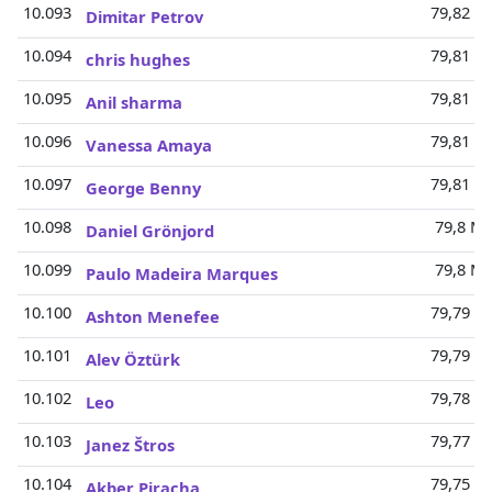
10.093
79,82 Mi
Dimitar Petrov
10.094
79,81 Mi
chris hughes
10.095
79,81 Mi
Anil sharma
10.096
79,81 Mi
Vanessa Amaya
10.097
79,81 Mi
George Benny
10.098
79,8 Mi
Daniel Grönjord
10.099
79,8 Mi
Paulo Madeira Marques
10.100
79,79 Mi
Ashton Menefee
10.101
79,79 Mi
Alev Öztürk
10.102
79,78 Mi
Leo
10.103
79,77 Mi
Janez Štros
10.104
79,75 Mi
Akber Piracha