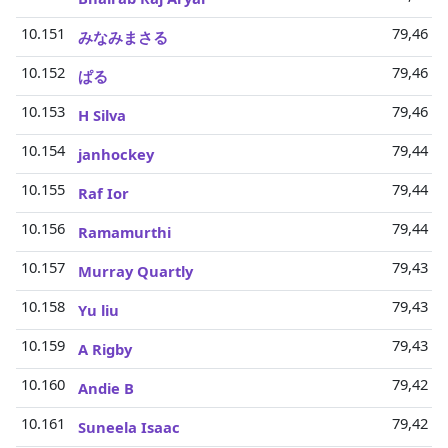
10.151
79,46 Mi
みなみまさる
10.152
79,46 Mi
ぱる
10.153
79,46 Mi
H Silva
10.154
79,44 Mi
janhockey
10.155
79,44 Mi
Raf Ior
10.156
79,44 Mi
Ramamurthi
10.157
79,43 Mi
Murray Quartly
10.158
79,43 Mi
Yu liu
10.159
79,43 Mi
A Rigby
10.160
79,42 Mi
Andie B
10.161
79,42 Mi
Suneela Isaac