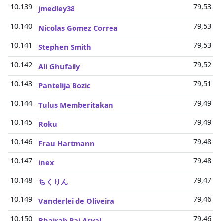
10.139
79,53 Mi
jmedley38
10.140
79,53 Mi
Nicolas Gomez Correa
10.141
79,53 Mi
Stephen Smith
10.142
79,52 Mi
Ali Ghufaily
10.143
79,51 Mi
Pantelija Bozic
10.144
79,49 Mi
Tulus Memberitakan
10.145
79,49 Mi
Roku
10.146
79,48 Mi
Frau Hartmann
10.147
79,48 Mi
inex
10.148
79,47 Mi
ちくりん
10.149
79,46 Mi
Vanderlei de Oliveira
10.150
79,46 Mi
Bhairab Raj Aryal