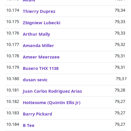
10.174
79,34 Mi
Thierry Duprez
10.175
79,33 Mi
Zbigniew Lubecki
10.176
79,33 Mi
Arthur Mally
10.177
79,32 Mi
Amanda Miller
10.178
79,31 Mi
Ameer Meerzaee
10.179
79,31 Mi
Busero THX 1138
10.180
79,3 Mi
dusan sevic
10.181
79,28 Mi
Juan Carlos Rodriguez Arias
10.182
79,27 Mi
Hottesome (Quintin Ellis Jr)
10.183
79,27 Mi
Barry Pickard
10.184
79,27 Mi
B Tee