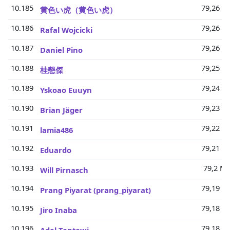
10.185
79,26 Mi
黄色い虎（黄色い虎）
10.186
79,26 Mi
Rafal Wojcicki
10.187
79,26 Mi
Daniel Pino
10.188
79,25 Mi
桂懇傑
10.189
79,24 Mi
Yskoao Euuyn
10.190
79,23 Mi
Brian Jäger
10.191
79,22 Mi
lamia486
10.192
79,21 Mi
Eduardo
10.193
79,2 Mi
Will Pirnasch
10.194
79,19 Mi
Prang Piyarat (prang_piyarat)
10.195
79,18 Mi
Jiro Inaba
10.196
79,18 Mi