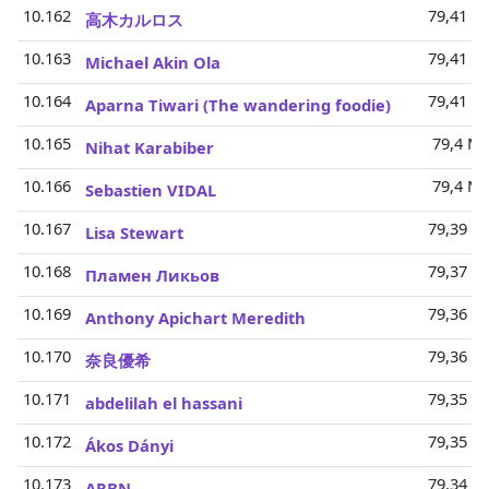
10.162
79,41 Mi
高木カルロス
10.163
79,41 Mi
Michael Akin Ola
10.164
79,41 Mi
Aparna Tiwari (The wandering foodie)
10.165
79,4 Mi
Nihat Karabiber
10.166
79,4 Mi
Sebastien VIDAL
10.167
79,39 Mi
Lisa Stewart
10.168
79,37 Mi
Пламен Ликьов
10.169
79,36 Mi
Anthony Apichart Meredith
10.170
79,36 Mi
奈良優希
10.171
79,35 Mi
abdelilah el hassani
10.172
79,35 Mi
Ákos Dányi
10.173
79,34 Mi
ARBN