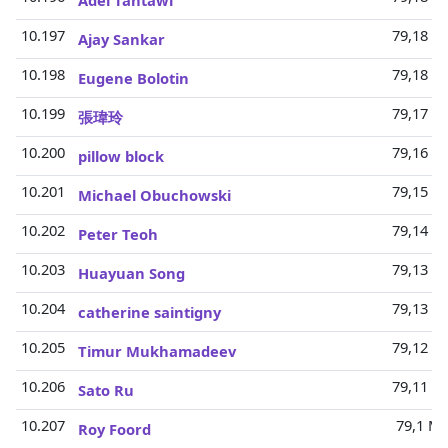
Adel Tantawi
10.197
79,18 Mi
Ajay Sankar
10.198
79,18 Mi
Eugene Bolotin
10.199
79,17 Mi
張瑋玲
10.200
79,16 Mi
pillow block
10.201
79,15 Mi
Michael Obuchowski
10.202
79,14 Mi
Peter Teoh
10.203
79,13 Mi
Huayuan Song
10.204
79,13 Mi
catherine saintigny
10.205
79,12 Mi
Timur Mukhamadeev
10.206
79,11 Mi
Sato Ru
10.207
79,1 Mi
Roy Foord