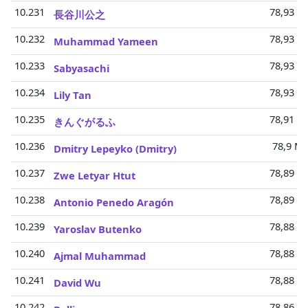
10.231
78,93 Mi
長谷川公之
10.232
78,93 Mi
Muhammad Yameen
10.233
78,93 Mi
Sabyasachi
10.234
78,93 Mi
Lily Tan
10.235
78,91 Mi
きんぐがるふ
10.236
78,9 Mi
Dmitry Lepeyko (Dmitry)
10.237
78,89 Mi
Zwe Letyar Htut
10.238
78,89 Mi
Antonio Penedo Aragón
10.239
78,88 Mi
Yaroslav Butenko
10.240
78,88 Mi
Ajmal Muhammad
10.241
78,88 Mi
David Wu
10.242
78,86 Mi