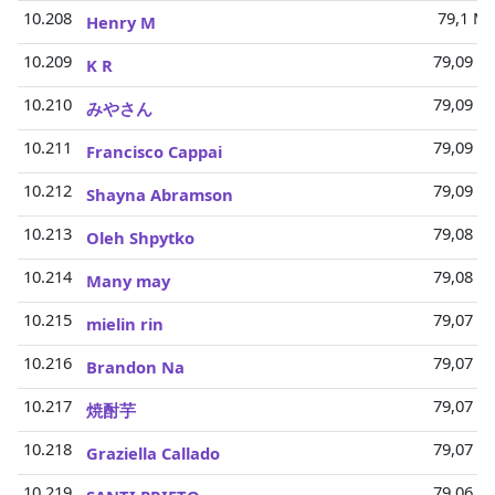
10.208
79,1 Mi
Henry M
10.209
79,09 Mi
K R
10.210
79,09 Mi
みやさん
10.211
79,09 Mi
Francisco Cappai
10.212
79,09 Mi
Shayna Abramson
10.213
79,08 Mi
Oleh Shpytko
10.214
79,08 Mi
Many may
10.215
79,07 Mi
mielin rin
10.216
79,07 Mi
Brandon Na
10.217
79,07 Mi
焼酎芋
10.218
79,07 Mi
Graziella Callado
10.219
79,06 Mi