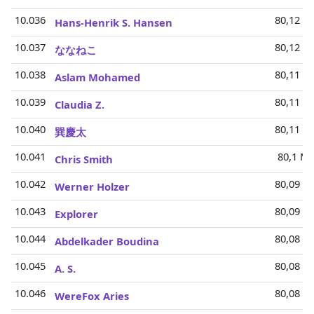
10.036
80,12 Mi
Hans-Henrik S. Hansen
10.037
80,12 Mi
ななねこ
10.038
80,11 Mi
Aslam Mohamed
10.039
80,11 Mi
Claudia Z.
10.040
80,11 Mi
巽慶太
10.041
80,1 Mi
Chris Smith
10.042
80,09 Mi
Werner Holzer
10.043
80,09 Mi
Explorer
10.044
80,08 Mi
Abdelkader Boudina
10.045
80,08 Mi
A. S.
10.046
80,08 Mi
WereFox Aries