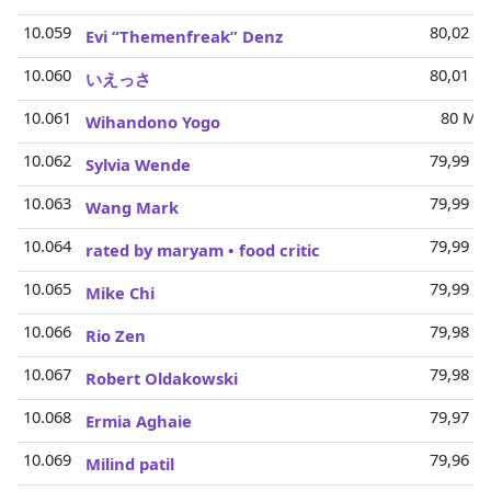
10.059
80,02 Mi
Evi “Themenfreak” Denz
10.060
80,01 Mi
いえっさ
10.061
80 Mio
Wihandono Yogo
10.062
79,99 Mi
Sylvia Wende
10.063
79,99 Mi
Wang Mark
10.064
79,99 Mi
rated by maryam • food critic
10.065
79,99 Mi
Mike Chi
10.066
79,98 Mi
Rio Zen
10.067
79,98 Mi
Robert Oldakowski
10.068
79,97 Mi
Ermia Aghaie
10.069
79,96 Mi
Milind patil