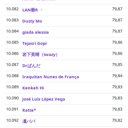
10.082
79,87 Mi
LAN爺R ・
10.083
79,87 Mi
Dusty Mo
10.084
79,87 Mi
giada alessia
10.085
79,86 Mi
Tejasri Gopi
10.086
79,86 Mi
岩下英晴（iwazy）
10.087
79,85 Mi
Drぱんだ
10.088
79,84 Mi
Iraquitan Nunes de França
10.089
79,83 Mi
Kenkeh Hi
10.090
79,83 Mi
José Luis López Vega
10.091
79,83 Mi
Ratte*
10.092
79,82 Mi
凜パパ