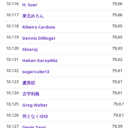
10.116
79,66 Mi
H. Suer
10.117
79,66 Mi
東北めろん
10.118
79,65 Mi
Ribeiro Cardoso
10.119
79,65 Mi
Dennis Dillinger
10.120
79,63 Mi
Sksaroj
10.121
79,62 Mi
Hakan Karayıldız
10.122
79,61 Mi
sugarcube13
10.123
79,61 Mi
盧美妏
10.124
79,61 Mi
古宇利島
10.125
79,6 Mi
Greg Walter
10.126
79,6 Mi
何となくゆゆ
10.127
79,59 Mi
Devin Tang