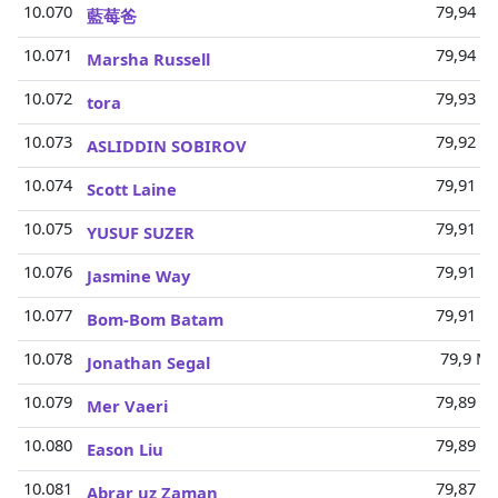
10.070
79,94 Mi
藍莓爸
10.071
79,94 Mi
Marsha Russell
10.072
79,93 Mi
tora
10.073
79,92 Mi
ASLIDDIN SOBIROV
10.074
79,91 Mi
Scott Laine
10.075
79,91 Mi
YUSUF SUZER
10.076
79,91 Mi
Jasmine Way
10.077
79,91 Mi
Bom-Bom Batam
10.078
79,9 Mi
Jonathan Segal
10.079
79,89 Mi
Mer Vaeri
10.080
79,89 Mi
Eason Liu
10.081
79,87 Mi
Abrar uz Zaman