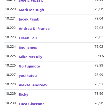
SANTI PRIETO
10.220
79,06 Mi
Mark McHugh
10.221
79,04 Mi
Jacek Pająk
10.222
79,03 Mi
Andrea Di Franco
10.223
79,03 Mi
Eileen Lau
10.224
79,02 Mi
jinu james
10.225
79 Mio
Mike McCully
10.226
78,99 Mi
Go Fujimoto
10.227
78,99 Mi
yosi katou
10.228
78,97 Mi
Aleksei Andreev
10.229
78,96 Mi
Ricky
10.230
78,96 Mi
Luca Giaccone