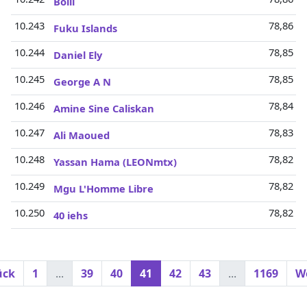
Bolli
10.243
78,86 Mi
Fuku Islands
10.244
78,85 Mi
Daniel Ely
10.245
78,85 Mi
George A N
10.246
78,84 Mi
Amine Sine Caliskan
10.247
78,83 Mi
Ali Maoued
10.248
78,82 Mi
Yassan Hama (LEONmtx)
10.249
78,82 Mi
Mgu L'Homme Libre
10.250
78,82 Mi
40 iehs
ück
1
...
39
40
41
42
43
...
1169
We