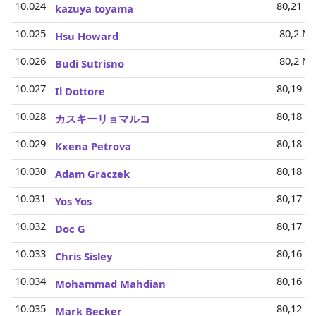
10.024
80,21 Mi
kazuya toyama
10.025
80,2 Mi
Hsu Howard
10.026
80,2 Mi
Budi Sutrisno
10.027
80,19 Mi
Il Dottore
10.028
80,18 Mi
カスキーリョマルコ
10.029
80,18 Mi
Kxena Petrova
10.030
80,18 Mi
Adam Graczek
10.031
80,17 Mi
Yos Yos
10.032
80,17 Mi
Doc G
10.033
80,16 Mi
Chris Sisley
10.034
80,16 Mi
Mohammad Mahdian
10.035
80,12 Mi
Mark Becker