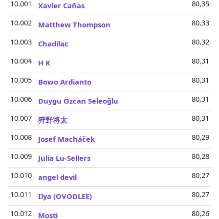
10.001
80,35 Mi
Xavier Cañas
10.002
80,33 Mi
Matthew Thompson
10.003
80,32 Mi
Chadilac
10.004
80,31 Mi
H K
10.005
80,31 Mi
Bowo Ardianto
10.006
80,31 Mi
Duygu Özcan Seleoğlu
10.007
80,31 Mi
狩野将太
10.008
80,29 Mi
Josef Macháček
10.009
80,28 Mi
Julia Lu-Sellers
10.010
80,27 Mi
angel devil
10.011
80,27 Mi
Ilya (OVODLEE)
10.012
80,26 Mi
Mosti