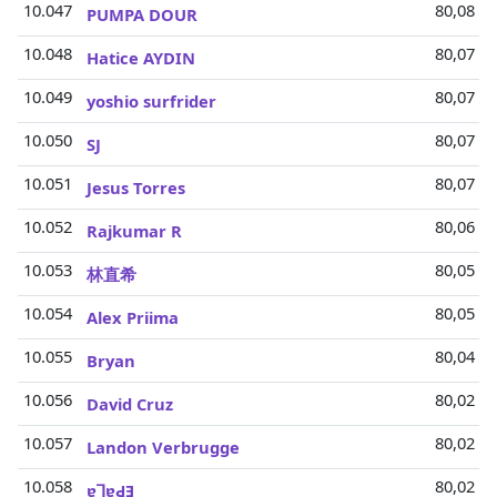
10.047
80,08 Mi
PUMPA DOUR
10.048
80,07 Mi
Hatice AYDIN
10.049
80,07 Mi
yoshio surfrider
10.050
80,07 Mi
SJ
10.051
80,07 Mi
Jesus Torres
10.052
80,06 Mi
Rajkumar R
10.053
80,05 Mi
林直希
10.054
80,05 Mi
Alex Priima
10.055
80,04 Mi
Bryan
10.056
80,02 Mi
David Cruz
10.057
80,02 Mi
Landon Verbrugge
10.058
80,02 Mi
ɐꓶɐԀƎ