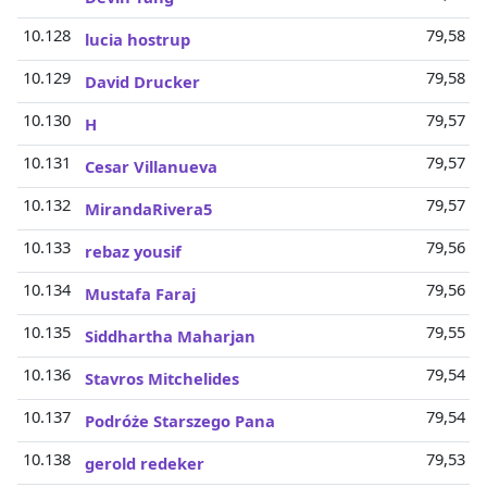
10.128
79,58 Mi
lucia hostrup
10.129
79,58 Mi
David Drucker
10.130
79,57 Mi
H
10.131
79,57 Mi
Cesar Villanueva
10.132
79,57 Mi
MirandaRivera5
10.133
79,56 Mi
rebaz yousif
10.134
79,56 Mi
Mustafa Faraj
10.135
79,55 Mi
Siddhartha Maharjan
10.136
79,54 Mi
Stavros Mitchelides
10.137
79,54 Mi
Podróże Starszego Pana
10.138
79,53 Mi
gerold redeker