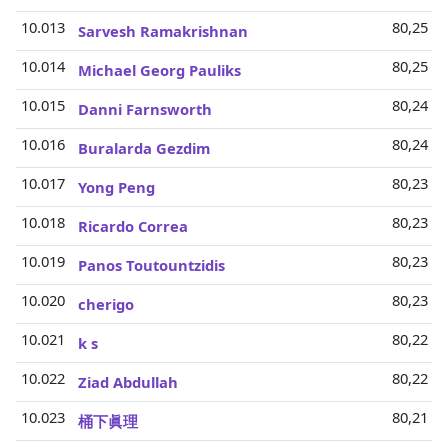
10.013
80,25 Mi
Sarvesh Ramakrishnan
10.014
80,25 Mi
Michael Georg Pauliks
10.015
80,24 Mi
Danni Farnsworth
10.016
80,24 Mi
Buralarda Gezdim
10.017
80,23 Mi
Yong Peng
10.018
80,23 Mi
Ricardo Correa
10.019
80,23 Mi
Panos Toutountzidis
10.020
80,23 Mi
cherigo
10.021
80,22 Mi
k s
10.022
80,22 Mi
Ziad Abdullah
10.023
80,21 Mi
桶下眞理