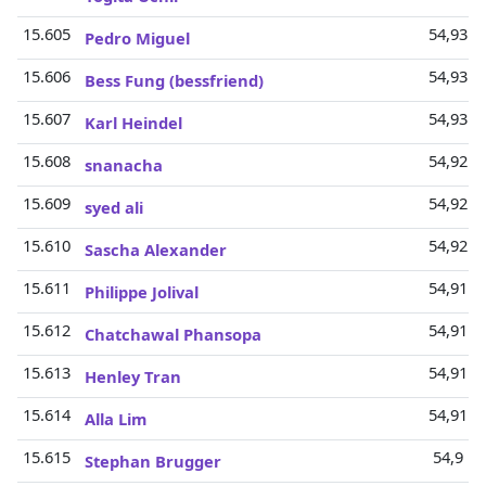
15.605
54,93 M
Pedro Miguel
15.606
54,93 M
Bess Fung (bessfriend)
15.607
54,93 M
Karl Heindel
15.608
54,92 M
snanacha
15.609
54,92 M
syed ali
15.610
54,92 M
Sascha Alexander
15.611
54,91 M
Philippe Jolival
15.612
54,91 M
Chatchawal Phansopa
15.613
54,91 M
Henley Tran
15.614
54,91 M
Alla Lim
15.615
54,9 Mi
Stephan Brugger