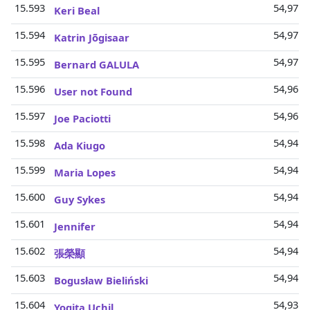
15.593
54,97 M
Keri Beal
15.594
54,97 M
Katrin Jõgisaar
15.595
54,97 M
Bernard GALULA
15.596
54,96 M
User not Found
15.597
54,96 M
Joe Paciotti
15.598
54,94 M
Ada Kiugo
15.599
54,94 M
Maria Lopes
15.600
54,94 M
Guy Sykes
15.601
54,94 M
Jennifer
15.602
54,94 M
張榮顯
15.603
54,94 M
Bogusław Bieliński
15.604
54,93 M
Yogita Uchil