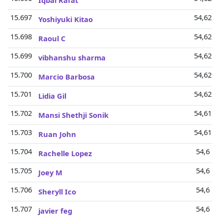
Iqbal Rafat
15.697
54,62 M
Yoshiyuki Kitao
15.698
54,62 M
Raoul C
15.699
54,62 M
vibhanshu sharma
15.700
54,62 M
Marcio Barbosa
15.701
54,62 M
Lidia Gil
15.702
54,61 M
Mansi Shethji Sonik
15.703
54,61 M
Ruan John
15.704
54,6 Mi
Rachelle Lopez
15.705
54,6 Mi
Joey M
15.706
54,6 Mi
Sheryll Ico
15.707
54,6 Mi
javier feg