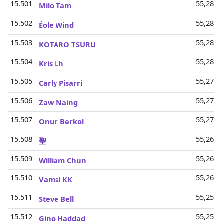
15.501
55,28 M
Milo Tam
15.502
55,28 M
Éole Wind
15.503
55,28 M
KOTARO TSURU
15.504
55,28 M
Kris Lh
15.505
55,27 M
Carly Pisarri
15.506
55,27 M
Zaw Naing
15.507
55,27 M
Onur Berkol
15.508
55,26 M
聖
15.509
55,26 M
William Chun
15.510
55,26 M
Vamsi KK
15.511
55,25 M
Steve Bell
15.512
55,25 M
Gino Haddad