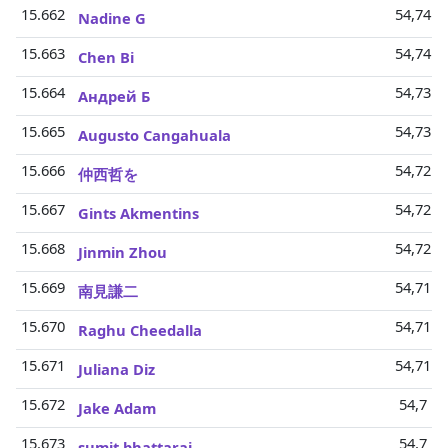
15.662
54,74 M
Nadine G
15.663
54,74 M
Chen Bi
15.664
54,73 M
Андрей Б
15.665
54,73 M
Augusto Cangahuala
15.666
54,72 M
仲西哲を
15.667
54,72 M
Gints Akmentins
15.668
54,72 M
Jinmin Zhou
15.669
54,71 M
南見謙二
15.670
54,71 M
Raghu Cheedalla
15.671
54,71 M
Juliana Diz
15.672
54,7 Mi
Jake Adam
15.673
54,7 Mi
sumit bhattarai