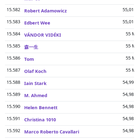
15.582
55,01 M
Robert Adamowicz
15.583
55,01 M
Edbert Wee
15.584
55 Mio
VÁNDOR VIDÉKI
15.585
55 Mio
森一生
15.586
55 Mio
Tom
15.587
55 Mio
Olaf Koch
15.588
54,99 M
Iain Stark
15.589
54,98 M
M. Ahmed
15.590
54,98 M
Helen Bennett
15.591
54,98 M
Christina 1010
15.592
54,98 M
Marco Roberto Cavallari