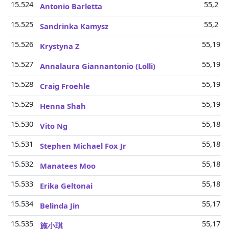
15.524
55,2 Mi
Antonio Barletta
15.525
55,2 Mi
Sandrinka Kamysz
15.526
55,19 M
Krystyna Z
15.527
55,19 M
Annalaura Giannantonio (Lolli)
15.528
55,19 M
Craig Froehle
15.529
55,19 M
Henna Shah
15.530
55,18 M
Vito Ng
15.531
55,18 M
Stephen Michael Fox Jr
15.532
55,18 M
Manatees Moo
15.533
55,18 M
Erika Geltonai
15.534
55,17 M
Belinda Jin
15.535
55,17 M
施小琪