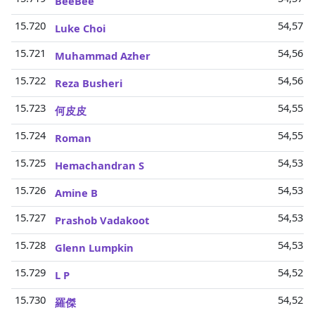
BeeBee
15.720
54,57 M
Luke Choi
15.721
54,56 M
Muhammad Azher
15.722
54,56 M
Reza Busheri
15.723
54,55 M
何皮皮
15.724
54,55 M
Roman
15.725
54,53 M
Hemachandran S
15.726
54,53 M
Amine B
15.727
54,53 M
Prashob Vadakoot
15.728
54,53 M
Glenn Lumpkin
15.729
54,52 M
L P
15.730
54,52 M
羅傑