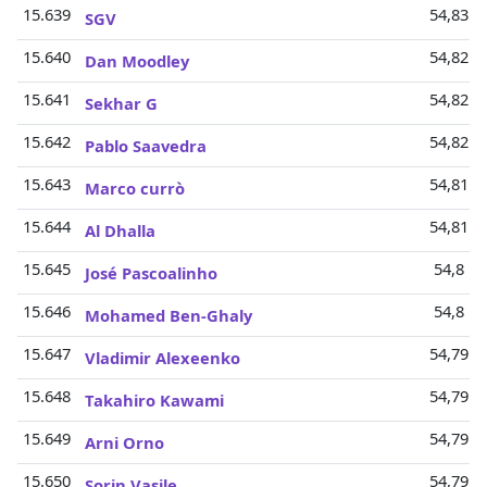
15.639
54,83 M
SGV
15.640
54,82 M
Dan Moodley
15.641
54,82 M
Sekhar G
15.642
54,82 M
Pablo Saavedra
15.643
54,81 M
Marco currò
15.644
54,81 M
Al Dhalla
15.645
54,8 Mi
José Pascoalinho
15.646
54,8 Mi
Mohamed Ben-Ghaly
15.647
54,79 M
Vladimir Alexeenko
15.648
54,79 M
Takahiro Kawami
15.649
54,79 M
Arni Orno
15.650
54,79 M
Sorin Vasile