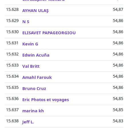
15.628
54,87 M
AYHAN ULAŞ
15.629
54,86 M
N S
15.630
54,86 M
ELISAVET PAPAGEORGIOU
15.631
54,86 M
Kevin G
15.632
54,86 M
Edwin Acuña
15.633
54,86 M
Val Britt
15.634
54,86 M
Amahl Farouk
15.635
54,86 M
Bruno Cruz
15.636
54,85 M
Eric Photos et voyages
15.637
54,85 M
marina kh
15.638
54,83 M
Jeff L.