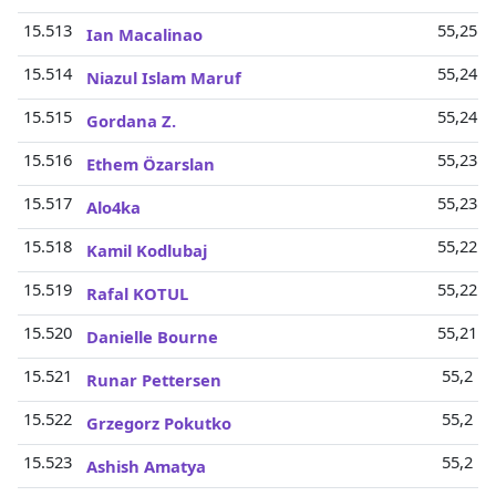
15.513
55,25 M
Ian Macalinao
15.514
55,24 M
Niazul Islam Maruf
15.515
55,24 M
Gordana Z.
15.516
55,23 M
Ethem Özarslan
15.517
55,23 M
Alo4ka
15.518
55,22 M
Kamil Kodlubaj
15.519
55,22 M
Rafal KOTUL
15.520
55,21 M
Danielle Bourne
15.521
55,2 Mi
Runar Pettersen
15.522
55,2 Mi
Grzegorz Pokutko
15.523
55,2 Mi
Ashish Amatya