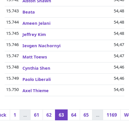
Alston Shawn
15.743
54,48 M
Beata
15.744
54,48 M
Ameen Jelani
15.745
54,48 M
Jeffrey Kim
15.746
54,47 M
Ievgen Nachornyi
15.747
54,47 M
Matt Toews
15.748
54,46 M
Cynthia Shen
15.749
54,46 M
Paolo Liberali
15.750
54,45 M
Axel Thieme
ück
1
...
61
62
63
64
65
...
1169
We