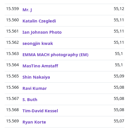
15.559
55,12 M
Mr. J
15.560
55,11 M
Katalin Czegledi
15.561
55,11 M
Ian Johnson Photo
15.562
55,11 M
seongjin kwak
15.563
55,1 Mi
EMMA MACH photography (EM)
15.564
55,1 Mi
MasTino Amstaff
15.565
55,09 M
Shin Nakaiya
15.566
55,08 M
Ravi Kumar
15.567
55,08 M
S. Buth
15.568
55,08 M
Tim-David Kessel
15.569
55,07 M
Ryan Korte