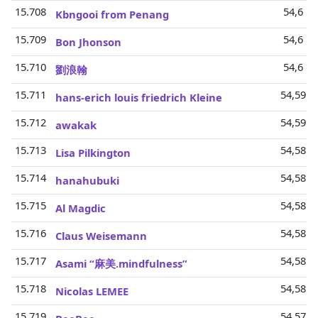
15.708
54,6 Mi
Kbngooi from Penang
15.709
54,6 Mi
Bon Jhonson
15.710
54,6 Mi
劉浪翰
15.711
54,59 M
hans-erich louis friedrich Kleine
15.712
54,59 M
awakak
15.713
54,58 M
Lisa Pilkington
15.714
54,58 M
hanahubuki
15.715
54,58 M
Al Magdic
15.716
54,58 M
Claus Weisemann
15.717
54,58 M
Asami “麻美.mindfulness”
15.718
54,58 M
Nicolas LEMEE
15.719
54,57 M