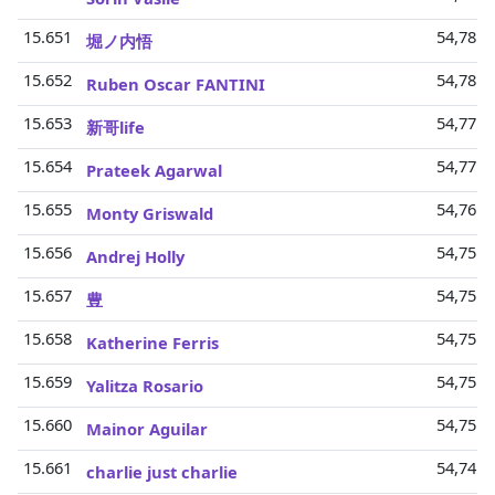
15.651
54,78 M
堀ノ内悟
15.652
54,78 M
Ruben Oscar FANTINI
15.653
54,77 M
新哥life
15.654
54,77 M
Prateek Agarwal
15.655
54,76 M
Monty Griswald
15.656
54,75 M
Andrej Holly
15.657
54,75 M
豊
15.658
54,75 M
Katherine Ferris
15.659
54,75 M
Yalitza Rosario
15.660
54,75 M
Mainor Aguilar
15.661
54,74 M
charlie just charlie