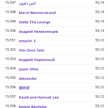
15.547
55,14 M
انس دلعون
15.548
55,14 M
Mervi Wennerstrand
15.549
55,14 M
Stella The Lounge
15.550
55,13 M
Андрей Немиленцев
15.551
55,12 M
omachi. S
15.552
55,12 M
Yim Chun Tam
15.553
55,12 M
Андрей Нарижный
15.554
55,12 M
Jason Oliva
15.555
55,12 M
Alexander
15.556
55,12 M
酒井宏
15.557
55,12 M
David and Hannah Lee
15.558
55,12 M
Amine Benfatta