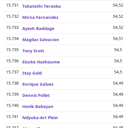
15.731
54,52 M
Takatoshi Teraoka
15.732
54,52 M
Mirna Fernandez
15.733
54,52 M
Ayesh Baddage
15.734
54,51 M
Magilas Salvacion
15.735
54,5 Mi
Tony Scott
15.736
54,5 Mi
Eisuke Hashizume
15.737
54,5 Mi
Stay Gold
15.738
54,49 M
Enrique Gálvez
15.739
54,49 M
Dennis Pollet
15.740
54,49 M
Hovik Babayan
15.741
54,49 M
Ndyuka-Art Plein
15.742
54,48 M