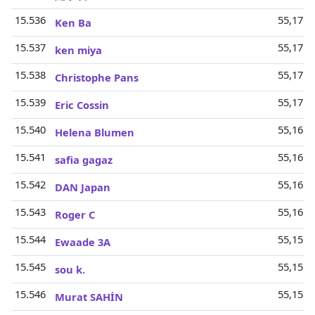
15.536
55,17 M
Ken Ba
15.537
55,17 M
ken miya
15.538
55,17 M
Christophe Pans
15.539
55,17 M
Eric Cossin
15.540
55,16 M
Helena Blumen
15.541
55,16 M
safia gagaz
15.542
55,16 M
DAN Japan
15.543
55,16 M
Roger C
15.544
55,15 M
Ewaade 3A
15.545
55,15 M
sou k.
15.546
55,15 M
Murat SAHİN