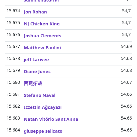
15.674
54,7 Mi
Jon Rohan
15.675
54,7 Mi
NJ Chicken King
15.676
54,7 Mi
Joshua Clements
15.677
54,69 M
Matthew Paulini
15.678
54,68 M
jeff Larivee
15.679
54,68 M
Diane Jones
15.680
54,67 M
西尾拓哉
15.681
54,66 M
Stefano Naval
15.682
54,66 M
Izzettin Ağcayazı
15.683
54,66 M
Natan Vitório Sant'Anna
15.684
54,66 M
giuseppe selicato