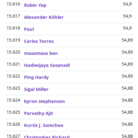
15.616
54,9 Mi
Robin Yap
15.617
54,9 Mi
Alexander Köhler
15.618
54,9 Mi
Paul
15.619
54,89 M
Carlos Torres
15.620
54,89 M
masamasa ban
15.621
54,89 M
Hadiwijaya Sasanadi
15.622
54,89 M
Ping Hardy
15.623
54,88 M
Sigal Miller
15.624
54,88 M
byron stephenson
15.625
54,88 M
Parvathy Ajit
15.626
54,88 M
Kurtis J. Samchee
15.627
54,88 M
Christopher Richard