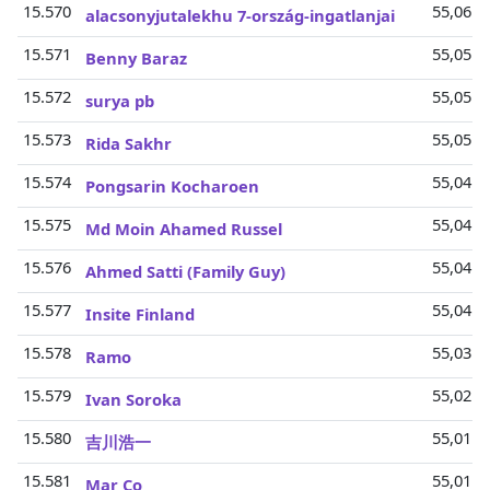
15.570
55,06 M
alacsonyjutalekhu 7-ország-ingatlanjai
15.571
55,05 M
Benny Baraz
15.572
55,05 M
surya pb
15.573
55,05 M
Rida Sakhr
15.574
55,04 M
Pongsarin Kocharoen
15.575
55,04 M
Md Moin Ahamed Russel
15.576
55,04 M
Ahmed Satti (Family Guy)
15.577
55,04 M
Insite Finland
15.578
55,03 M
Ramo
15.579
55,02 M
Ivan Soroka
15.580
55,01 M
吉川浩一
15.581
55,01 M
Mar Co