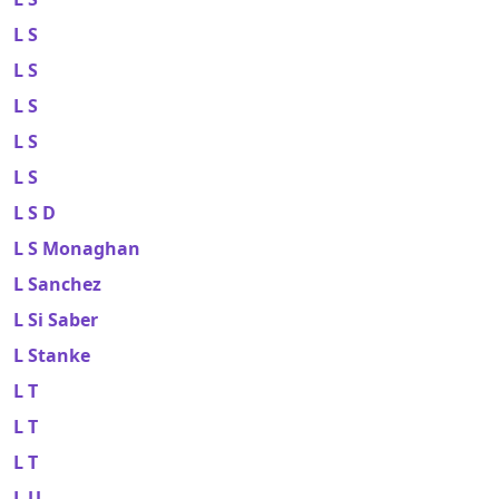
L S
L S
L S
L S
L S
L S D
L S Monaghan
L Sanchez
L Si Saber
L Stanke
L T
L T
L T
L U