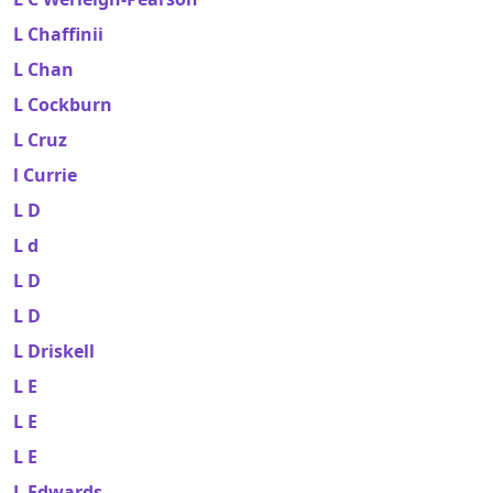
L Chaffinii
L Chan
L Cockburn
L Cruz
l Currie
L D
L d
L D
L D
L Driskell
L E
L E
L E
L Edwards