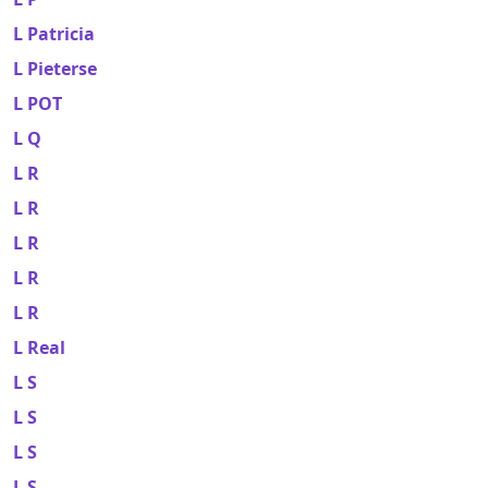
L Patricia
L Pieterse
L POT
L Q
L R
L R
L R
L R
L R
L Real
L S
L S
L S
L S