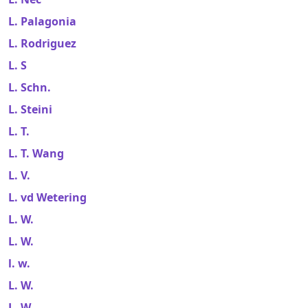
L. Palagonia
L. Rodriguez
L. S
L. Schn.
L. Steini
L. T.
L. T. Wang
L. V.
L. vd Wetering
L. W.
L. W.
l. w.
L. W.
L. W.