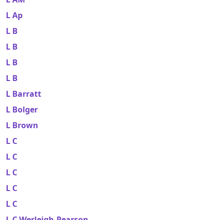
L Ap
L B
L B
L B
L B
L Barratt
L Bolger
L Brown
L C
L C
L C
L C
L C
L C Werleigh-Pearson