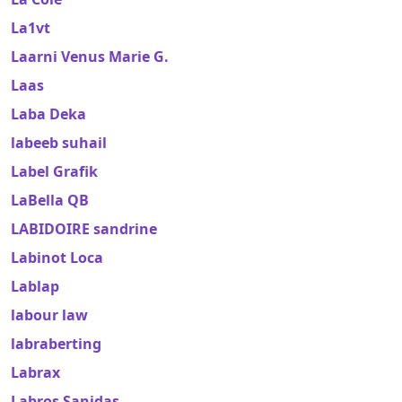
La1vt
Laarni Venus Marie G.
Laas
Laba Deka
labeeb suhail
Label Grafik
LaBella QB
LABIDOIRE sandrine
Labinot Loca
Lablap
labour law
labraberting
Labrax
Labros Sanidas