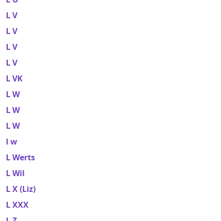
L V
L V
L V
L V
L VK
L W
L W
L W
l w
L Werts
L Wil
L X (Liz)
L XXX
L Z