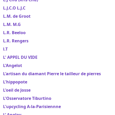
L.J.C.O L.J.C
L.M. de Groot
L.M. M.G
L.R. Beeloo
L.R. Rengers
l.T
L' APPEL DU VIDE
L'Angelot
L'artisan du diamant Pierre le tailleur de pierres
L'hippopote
L'oeil de Josse
L'Osservatore Tiburtino
L'upcycling A-la-Parisiennne
L’ Angloy