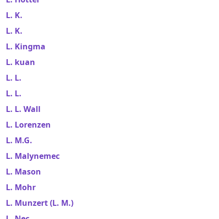
L. K.
L. K.
L. Kingma
L. kuan
L. L.
L. L.
L. L. Wall
L. Lorenzen
L. M.G.
L. Malynemec
L. Mason
L. Mohr
L. Munzert (L. M.)
L. Nec