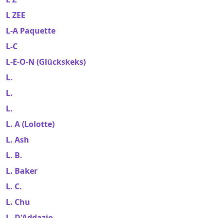
L ZEE
L-A Paquette
L-C
L-E-O-N (Glückskeks)
L.
L.
L.
L. A (Lolotte)
L. Ash
L. B.
L. Baker
L. C.
L. Chu
L. D'Addazio