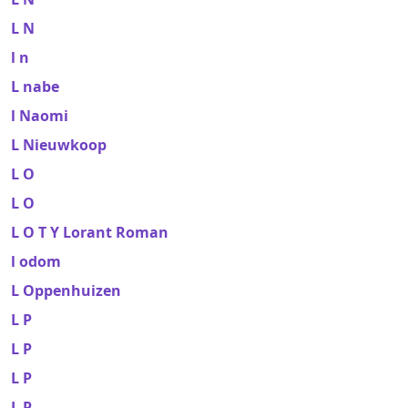
L N
l n
L nabe
l Naomi
L Nieuwkoop
L O
L O
L O T Y Lorant Roman
l odom
L Oppenhuizen
L P
L P
L P
L P