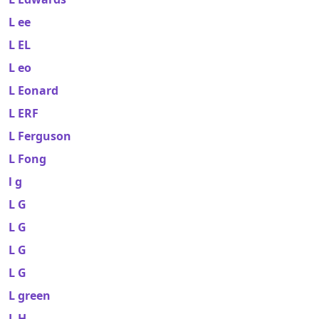
L ee
L EL
L eo
L Eonard
L ERF
L Ferguson
L Fong
l g
L G
L G
L G
L G
L green
L H