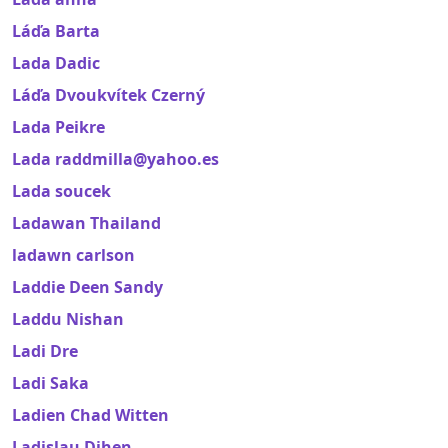
Láďa Barta
Lada Dadic
Láďa Dvoukvítek Czerný
Lada Peikre
Lada raddmilla@yahoo.es
Lada soucek
Ladawan Thailand
ladawn carlson
Laddie Deen Sandy
Laddu Nishan
Ladi Dre
Ladi Saka
Ladien Chad Witten
Ladislau Dihen