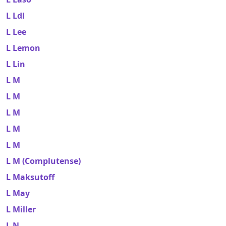
L Ldl
L Lee
L Lemon
L Lin
L M
L M
L M
L M
L M
L M (Complutense)
L Maksutoff
L May
L Miller
L N