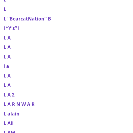
L
L “BearcatNation” B
l “Y's” l
L A
L A
L A
l a
L A
L A
L A 2
L A R N W A R
L alain
L Ali
L AM