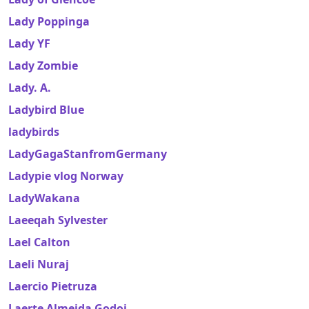
Lady Poppinga
Lady YF
Lady Zombie
Lady. A.
Ladybird Blue
ladybirds
LadyGagaStanfromGermany
Ladypie vlog Norway
LadyWakana
Laeeqah Sylvester
Lael Calton
Laeli Nuraj
Laercio Pietruza
Laerte Almeida Godoi