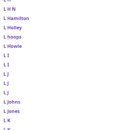
L H N
L Hamilton
L Holley
L hoops
L Howle
L I
L I
L J
L J
L J
L Johns
L Jones
L K
L K