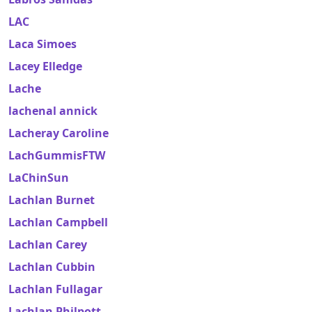
LAC
Laca Simoes
Lacey Elledge
Lache
lachenal annick
Lacheray Caroline
LachGummisFTW
LaChinSun
Lachlan Burnet
Lachlan Campbell
Lachlan Carey
Lachlan Cubbin
Lachlan Fullagar
Lachlan Philpott