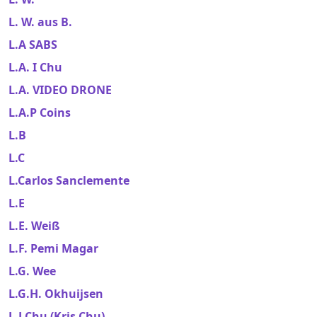
L. W. aus B.
L.A SABS
L.A. I Chu
L.A. VIDEO DRONE
L.A.P Coins
L.B
L.C
L.Carlos Sanclemente
L.E
L.E. Weiß
L.F. Pemi Magar
L.G. Wee
L.G.H. Okhuijsen
L.J Chu (Kris Chu)