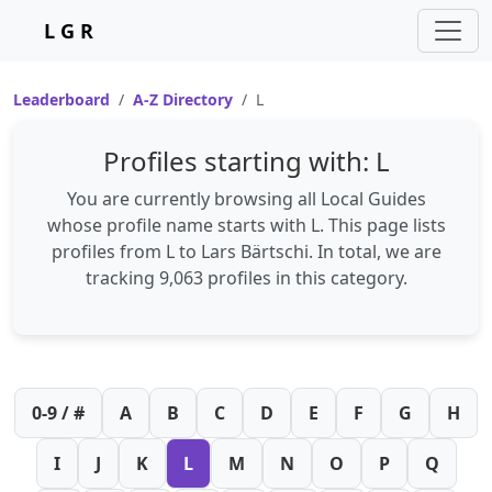
L G R
Leaderboard
A-Z Directory
L
Profiles starting with: L
You are currently browsing all Local Guides
whose profile name starts with
L
. This page lists
profiles from
L
to
Lars Bärtschi
. In total, we are
tracking
9,063 profiles
in this category.
0-9 / #
A
B
C
D
E
F
G
H
I
J
K
L
M
N
O
P
Q