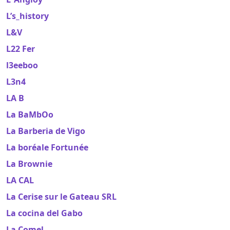
L’s_history
L&V
L22 Fer
l3eeboo
L3n4
LA B
La BaMbOo
La Barberia de Vigo
La boréale Fortunée
La Brownie
LA CAL
La Cerise sur le Gateau SRL
La cocina del Gabo
La Comel