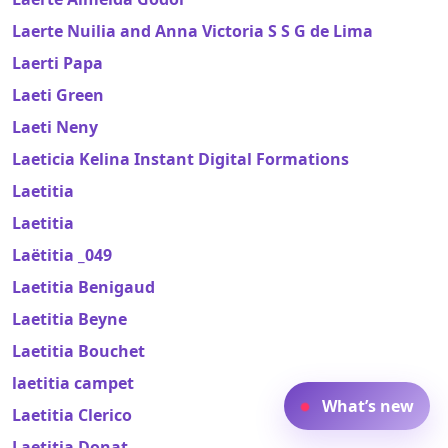
Laerte Nuilia and Anna Victoria S S G de Lima
Laerti Papa
Laeti Green
Laeti Neny
Laeticia Kelina Instant Digital Formations
Laetitia
Laetitia
Laëtitia _049
Laetitia Benigaud
Laetitia Beyne
Laetitia Bouchet
laetitia campet
What’s new
Laetitia Clerico
Laetitia Donat