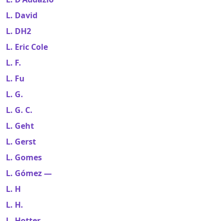
L. David
L. DH2
L. Eric Cole
L. F.
L. Fu
L. G.
L. G. C.
L. Geht
L. Gerst
L. Gomes
L. Gómez —
L. H
L. H.
L. Hotter